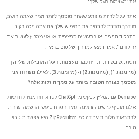
את "מעצמות העל שלך".
אתה עלול להיות מופתע שאתה מוסמך ליותר ממה שאתה חושב,
וזו דרך נהדרת להרחיב את החיפוש שלך אם אתה מכה בקיר
בתפקיד ספציפי או בתעשייה ספציפית. אז אני ממליץ לעשות את
זה קודם ", אמר דמאז למדריך של טום בראיון.
השתמש בשורת הנחיה כמו:
מעצמות העל המובילות שלי הן
(מיומנות 1), (מיומנות 2) ו- (מיומנות 3). לאילו משרות אני
מוסמך בצורה הטובה ביותר על סמך חוזקות אלה?
Demase גם ממליץ לבקש מ- ChatGpt לסרוק הזדמנויות חדשות,
אולם מוסיף כי שיטה זו אינה תמיד חסרת טיפש. הרשמה ישירות
להתראות מלוחות עבודה כמו ZipRecruiter היא אפשרות גיבוי
טובה.