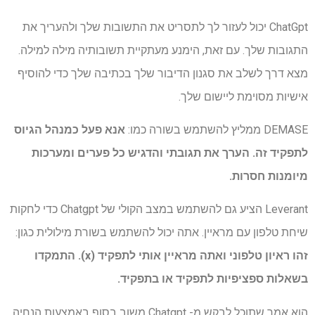
ChatGpt יכול לעזור לך לתסריט את התשובות שלך ולהעריך את
התגובות שלך. עם זאת, הימנע מעתקיית תשובותיה מילה למילה.
מצא דרך לשלב את סגנון הדיבור שלך בכתיבה שלך כדי להוסיף
אישיות מסוימת ליישום שלך.
DEMASE ממליץ להשתמש בשורה כמו:
אנא פעל כמנהל הגיוס
לתפקיד זה. הערך את תגובתי והדגיש כל פערים ומערכות
מיומנות חסרות.
Leverant הציע גם להשתמש במצב הקולי של Chatgpt כדי לחקות
שיחת טלפון עם מראיין. אתה יכול להשתמש בשורת מילולית כגון:
זהו ראיון טלפוני ואתה מראיין אותי לתפקיד (x). התמקדו
בשאלות ספציפיות לתפקיד או בתפקיד.
הוא אמר שתוכל לבקש מ- Chatgpt משוב בסוף באמצעות הנחיה