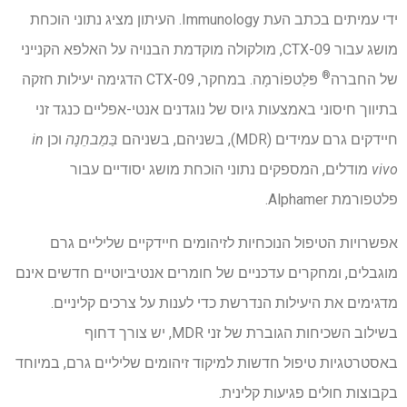
ידי עמיתים בכתב העת Immunology. העיתון מציג נתוני הוכחת
מושג עבור CTX-09, מולקולה מוקדמת הבנויה על האלפא הקנייני
®
של החברה
פּלַטפוֹרמָה. במחקר, CTX-09 הדגימה יעילות חזקה
בתיווך חיסוני באמצעות גיוס של נוגדנים אנטי-אפליים כנגד זני
חיידקים גרם עמידים (MDR), בשניהם, בשניהם
בַּמַבחֵנָה
וכן
in
vivo
מודלים, המספקים נתוני הוכחת מושג יסודיים עבור
פלטפורמת Alphamer.
אפשרויות הטיפול הנוכחיות לזיהומים חיידקיים שליליים גרם
מוגבלים, ומחקרים עדכניים של חומרים אנטיביוטיים חדשים אינם
מדגימים את היעילות הנדרשת כדי לענות על צרכים קליניים.
בשילוב השכיחות הגוברת של זני MDR, יש צורך דחוף
באסטרטגיות טיפול חדשות למיקוד זיהומים שליליים גרם, במיוחד
בקבוצות חולים פגיעות קלינית.