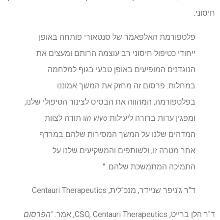
חיסוני.
פלטפורמת האלפאמר של סנטאורי פותחה באופן
ייחודי כטיפול חיסוני רב עוצמה הרותם ומעצים את
הנוגדנים המופיעים באופן טבעי בגוף למלחמה
במחלות. פרסום זה מחזק את המשך אמוננו
בפלטפורמה, המהווה את הבסיס לצינור הטיפולי שלנו,
ומפגין עדות ברורה ליעילות
in vivo
ו תודה לצוות
המדהים שלנו על המשך המסירות שלהם במרדף
אחר מטרה זו, ולשותפים והמשקיעים שלנו על
התמיכה המתמשכת שלהם. "
ד"ר ג'ניפר שניידר, מנכ"לית, Centauri Therapeutics
ד"ר הלן ברייט, CSO, Centauri Therapeutics, אמר:
"הפרסום