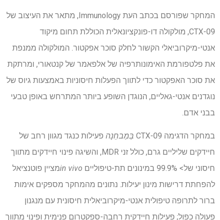
המחקר שפורסם בכתב העת Immunology, מתאר את העיצוב של
CTX-09, מולקולה דו-פונקציונאלית הכוללת תחום מיקוד
אנטי-מיקרוביאלי הקשור לחלק סוכר אפקטור. המולקולה ממנפת
את פלטפורמת האימונותרפיה של אלפאמר של קנטאורי, ומרתקת
את סוכר האפקטור כדי לתווך הפעלות חיסוניות באמצעות גיוס של
נוגדנים אנטי-גאליים, הנוגדן השופע ביותר המתרחש באופן טבעי
בבני אדם.
במחקר הדגימה CTX-09
בַּמַבחֵנָה
פעילות כנגד מגוון רחב של
חיידקים שליליים גרם, כולל זני MDR, והשיגה פינוי חיידקים מתווך
חיסוני של> 99.9% במינונים תת-טיפוליים
in vivo
מציין פוטנציאל
להפחתת דרישות מינון יעילות. נתונים מהמחקר מספקים אימות
ברור לתרופה טיפולית אנטי-מיקרוביאלית חיסונית עם מנגנון
פעולה כפול; פעילות חיידקית רחבה-ספקטרום פנימית ופינוי מתווך