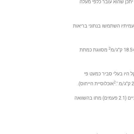
תרים על טווח ה- BMI הקשור לתמותה הנמוכה ביותר. פעם נחשבו לו 20 עד 25, אך יתכן שהוא עובר כלפי מעלה
ועמיתיו השתמשו בנתוני בריאות
2
מסווגת כמתת
ל היו בעלי סביר כמעט פי
2
אוכלוסיית הייחוס).
ומעלה (מסווג כהשמנת יתר קשה) היו סבירים יותר מפי שניים (2.1 פעמים) מתו בהשוואה