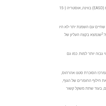
אפשר להיות "שמן אך בכושר", המחקר החדש מוצג בישיבה השנתית של האיגוד האירופי לחקר סוכרת (EASD) בווינה, אוסטריה (15-
משקל-ואפילו חלק מאלה שחיים עם השמנת יתר-לא היו
2
שנמצא בקצה העליון של
וי גבוה יותר למות. כמו גם
ממרכז הסוכרת סטנו אהרהוס,
ת חילוף החומרים של הגוף,
מחלות כמו סוכרת מסוג 2, מחלות לב וכלי דם ועד 15 סרטן שונים, בעוד שתת משקל קשור