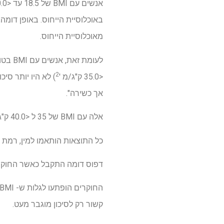
אנשים עם BMI של 18.5 עד
<20.0 ק"ג/מ '
באוכלוסיית הייחוס. באופן דומה, אלה עם 20.0 ל 
מאוכלוסיית הייחוס.
לעומת זאת, אנשים עם BMI בטווח המשקל עודף (25 עד <30 ק"ג/מ '
2
<35.0 ק"ג/מ '
) לא היו יותר סי
אך כשירה".
אלה עם BMI של 35 ל <40.0 ק"ג/מ
כל התוצאות הותאמו למין, רמת 
דפוס דומה התקבל כאשר החוקרים בדקו את הקשר בין BMI להשמנה אצ
החוקרים הופתעו לגלות ש- BMI לא היה קשור לתמותה גבוהה יותר עד BMI של 35 ק"ג/מ '
קשור רק לסיכון מוגבר מעט.