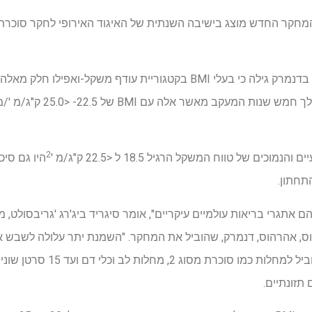
המחקר של עשרות אלפי אנשים בדנמרק גילה כי בעלי BMI בקטגוריית עודף 
המעקב מאשר אלה עם BMI של 22.5- <25.0 ק"ג/מ '/מ'.
2
היו גם סיכ
אתגרי בריאות עולמיים עיקריים", אומר סיגריד ביג'רג 'גריבסולט, 
ס, אהרהוס, דנמרק, שהוביל את המחקר. "השמנת יתר עלולה לשבש א
להחליש את מערכת החיסון ולהוביל ל
תזונתיים.