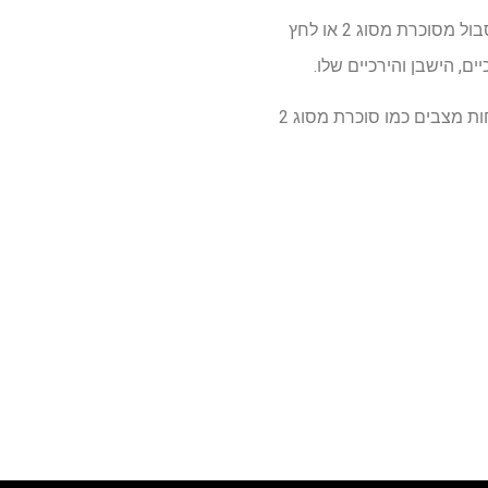
"כתוצאה מכך, אדם שיש לו BMI של 35 והוא בצורת תפוח-עודף השומן נמצא סביב הבטן שלו-עשוי לסבול מסוכרת מסוג 2 או לחץ
"ברור שיש להתאים אישית את הטיפול בהשמנת יתר כדי לקחת בחשבון גורמים כמו חלוקת שומן ונוכחות מצבים כמו סוכרת מסוג 2