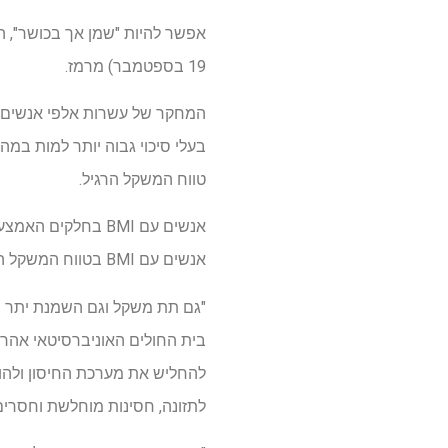
19 בספטמבר) מרמז.
בעלי סיכוי גבוה יותר למות במהלך חמש שנות 
טווח המשקל הרגיל.
אנשים עם BMI בחלקים האמצעיים והנמוכים של טווח המשקל הרגיל 18.5 ל <22.5 ק"ג/מ '
אנשים עם BMI בטווח המשקל התחתון.
"גם תת משקל וגם השמנת יתר הם 
בית החולים האוניברסיטאי אהרו
לתזונה, חסינות מוחלשת וחסרים 