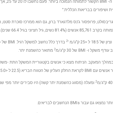
"ישנם ממצאים סו
ת ושיפורים בבריאות הכללית."
ריבסולט, פרופסור ג'נס מלדגארד ברון, גם הוא ממרכז סוכרת סטנו, 
2
בדרך כלל נחשב למשקל רגיל. BMI של <18.5 ק"ג/מ
2
ף משקל ו- BMI של 30 ק"ג/מ
מתואר כהשמנת יתר.
 מתו במהלך המעקב. הניתוח מצא כי אנשים בקטגוריית המשקל התת -משק
2
עבור BMIs הנחשבים לבריאים.