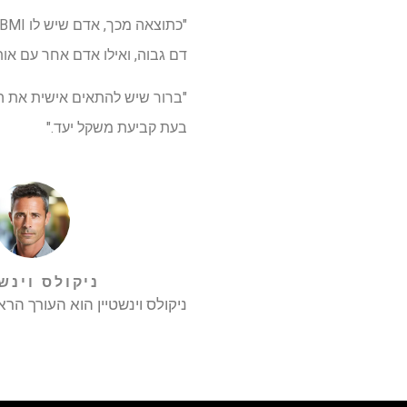
דם גבוה, ואילו אדם אחר עם אותו BMI עשוי לשחרר מבעיות אלה מכיוון שהשומן העודף נמצא על הירכיים, הישבן והירכי
בעת קביעת משקל יעד."
ניקולס וינש
ניקולס וינשטיין הוא העורך הראשי של