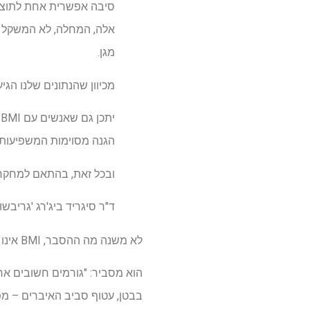
סיבה אפשרית אחת לתוצאו
מגן.
מכיוון שהנתונים שלנו הגי
י
הגנה מסוימות המשפיעות 
ובכל זאת, בהתאם למחקר 
ד"ר סיגריד ביג'רג 'גריב
לא משנה מה ההסבר, BMI אינו האינדיקטור היחיד לכך שאדם נושא רמות שומן לא בריאות, אומר פרופסור ברון.
הוא מסביר: "גורמים חשובים אחר
בבטן, עטוף סביב האיברים – מ