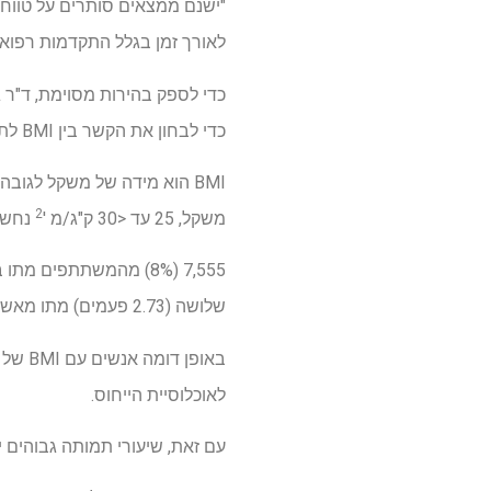
לאורך זמן בגלל התקדמות רפואי
כדי לספק בהירות מסוימת, ד"ר ג
כדי לבחון את הקשר בין BMI לתמותה בקרב 85,761 אנשים (81.4% נשים, גיל חציוני בגיל 66.4 שנים).
BMI הוא מידה של משקל לגובה וציון של 18.5 ל <25 ק"ג/מ '
2
משקל, 25 עד <30 ק"ג/מ '
נחשב עוד
7,555 (8%) מהמשתתפים
שלושה (2.73 פעמים) מתו מאשר אנשים עם BMI לקראת החלק העליון של הטווח הבריא (22.5 ל <25.0 ק"ג/מ '.
באופן דומה אנשים עם BMI של 40 ק"ג/מ
לאוכלוסיית הייחוס.
עם זאת, שיעורי תמותה גבוהים יותר נמצאו גם 