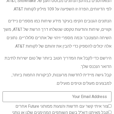
המאוחסנים במחסן הנתונים מבוסס הענן של AT&T, Snowflake.
לפי הדיווחים, הפרה זו השפיעה על 109 מיליון לקוחות AT&T.
הנתונים הגנובים הקיפו בעיקר מידע שיחות כמו מספרים ניידים
וקוויים, שיחות והודעות טקסט שנשלחו דרך הרשת של AT&T, משך
השיחה המצטבר וכמה מספרי זיהוי של אתרים סלולריים. נתונים
אלה יכולים להספיק כדי להבין את זהותם של לקוחות AT&T.
הירשם כדי לקבל את המדריך הטוב ביותר של טום ישירות לתיבת
הדואר הנכנס שלך.
קבל גישה מיידית לחדשות מרעננות, לביקורות החמות ביותר,
למבצעים מעולים וטיפים מועילים.
צור איתי קשר עם חדשות והצעות ממותגי Future אחרים
קבל מאיתנו דוא"ל בשם השותפים המהימנים שלנו או נותני