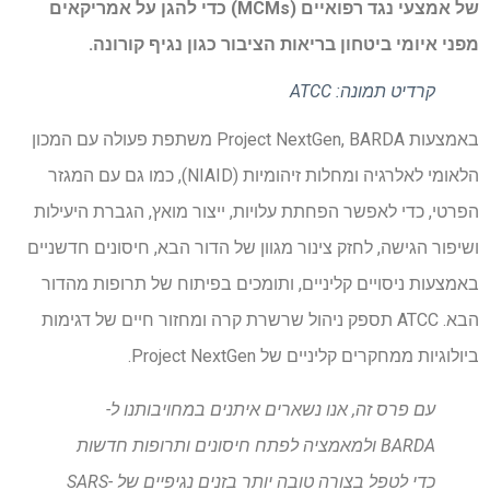
של אמצעי נגד רפואיים (MCMs) כדי להגן על אמריקאים
מפני איומי ביטחון בריאות הציבור כגון נגיף קורונה.
קרדיט תמונה: ATCC
באמצעות Project NextGen, BARDA משתפת פעולה עם המכון
הלאומי לאלרגיה ומחלות זיהומיות (NIAID), כמו גם עם המגזר
הפרטי, כדי לאפשר הפחתת עלויות, ייצור מואץ, הגברת היעילות
ושיפור הגישה, לחזק צינור מגוון של הדור הבא, חיסונים חדשניים
באמצעות ניסויים קליניים, ותומכים בפיתוח של תרופות מהדור
הבא. ATCC תספק ניהול שרשרת קרה ומחזור חיים של דגימות
ביולוגיות ממחקרים קליניים של Project NextGen.
עם פרס זה, אנו נשארים איתנים במחויבותנו ל-
BARDA ולמאמציה לפתח חיסונים ותרופות חדשות
כדי לטפל בצורה טובה יותר בזנים נגיפיים של SARS-