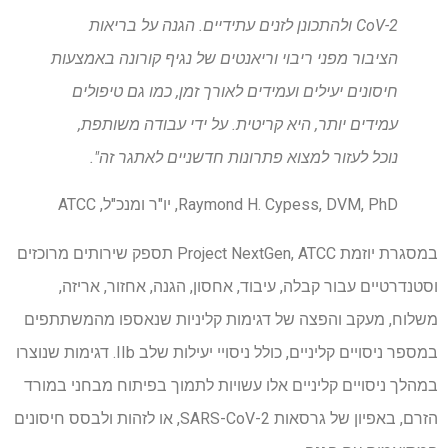
CoV-2 ולהתכונן לזנים עתידיים.
הגנה על בריאות
הציבור מפני ריבוי וריאנטים של נגיף קורונה באמצעות
חיסונים יעילים ועמידים לאורך זמן, כמו גם טיפולים
עמידים יותר, היא קריטית. על ידי עבודה משותפת,
נוכל לעזור למצוא פתרונות חדשניים לאתגר זה".
Raymond H. Cypess, DVM, PhD, יו"ר ומנכ"ל, ATCC
במסגרת יוזמת Project NextGen, ATCC תספק שירותים מרוכזים
וסטנדרטיים עבור קבלה, עיבוד, אחסון, הגנה, אחזור, אריזה,
משלוח, מעקב והפצה של דגימות קליניות שנאספו מהמשתתפים
במספר ניסויים קליניים, כולל ניסויי יעילות שלב IIb. דגימות שנוצרו
במהלך ניסויים קליניים אלו עשויות לתמוך בפיתוח מבחני במורד
הזרם, באפיון של גרסאות SARS-CoV-2, או לזהות ולבסס חיסונים