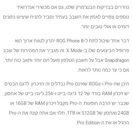
נהדרים בבדיקות הבנצ'מרק שלנו, גם אם מכשירי אנדרואיד
נוספים צפויים לאמץ את השבב בעתיד וסביר להניח שיציעו נתונים
דומים או אולי טובים יותר.
דבר אחד שיכול לתת ל-ROG Phone 8 יתרון לטווח ארוך הוא
פרופיל הביצועים שלו ב-X Mode. זה מגביר את המהירות של שבב
Snapdragon אבל על חשבון הטלפון פועל חם יותר ותאב כוח יותר.
אם כי עד כמה נותר לראות.
היכן שה-Pro ו-ROGs שאינם Pro נבדלים זה הזיכרון. לדגם הבסיס
יש זיכרון RAM בודד של 12 ג'יגה-בייט ו-256 ג'יגה-בייט של אחסון,
שכבר יש הרבה הופעות. ה-Pro מקבל זיכרון RAM של 16GB או
24GB ואחסון של 512GB או 1TB, תלוי אם אתה קונה את ה-Pro
הרגיל או את ה-Pro Edition.