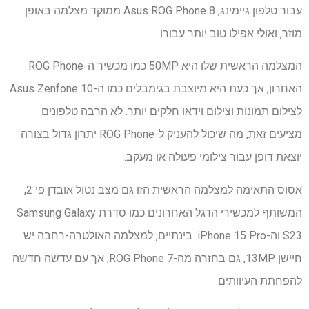
עבור טלפון גיימינג, Asus ROG Phone 8 ממוקד מצלמה באופן
מוזר, ואולי אפילו טוב יותר עבורו.
המצלמה הראשית שלו היא 50MP כמו מכשיר ה-ROG Phone
האחרון, אך כעת היא מיוצבת בגימבלים כמו ה-Asus Zenfone 10
לצילום תמונות וצילום וידאו חלקים יותר. לא הרבה טלפונים
מציעים זאת, מה שיכול להעניק ל-ROG Phone יתרון גדול בצורה
יוצאת דופן עבור צילומי פעולה או מעקב.
אסוס התאימה למצלמה הראשית הזו גם מצב נטול אובדן פי 2,
המשותף למכשירי הדגל האחרונים כמו סדרת Samsung Galaxy
S23 וה-iPhone 15 Pro. בינתיים, למצלמה האולטרה-רחבה יש
חיישן 13MP, גם בחזרה מה-ROG Phone 7, אך עם עדשה חדשה
להפחתת העיוותים.