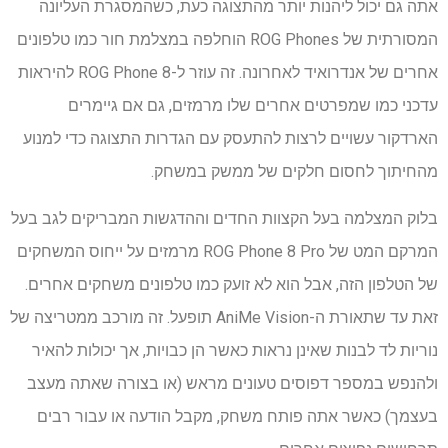
אתה גם יכול ליהנות יותר מהתצוגה כעת, כשהמסגרת העליונה
המסורתית של ROG Phones הוחלפה במצלמת חור כמו טלפונים
אחרים של אנדרואיד לאחרונה. זה עוזר ל-ROG Phone 8 להיראות
עדכני כמו שמפרטים אחרים שלו מרמזים, גם אם גיימרים
הארדקור עשויים לרצות להתעסק עם הגדרות התצוגה כדי למנוע
מהחיתוך לחסום חלקים של ממשק במשחק.
בלוק המצלמה בעל הקצוות החדים וההדגשות המבריקים לגב בעל
המרקם המט של ROG Phone 8 Pro מרמזים על ייחוס המשחקים
של הטלפון הזה, אבל הוא לא זועק כמו טלפונים משחקים אחרים.
זאת עד שתאורת ה-AniMe Vision תופעל. זה מורכב ממטריצה ​​של
נוריות לד לבנות שאינן נראות כאשר הן כבויות, אך יכולות להאיר
ולהנפש במספר דפוסים טעונים מראש (או בצורה שאתה מעצב
בעצמך) כאשר אתה פותח משחק, מקבל הודעה או עבור רבים