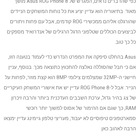
כפי שהדברים נראים, המגרש של Asus ROG Phone 8 מושך
מאוד. בתיאוריה הוא עדיין יציע את כל נוחות המשחקים הניידים
שהורגלנו אליהם ממכשירי ROG קודמים, אבל עם פחות ויתורים
לביצועים הכוללים שטלפוני הדגל הרגילים של אנדרואיד מספקים
כל כך טוב.
Asus בהחלט סיפקה את המפרט הנדרש כדי לעמוד בטענה הזו,
אם כי חבל שהסוללה נאלצה להתכווץ כתוצאה מכך. בנוסף, עניין
חיישני ה-32MP שמצלמים צילומי 8MP הוא קצת מוזר, לפחות על
הנייר. אבל ל-ROG Phone 8 עדיין יש את אישורי המשחק העיקריים
של צג בהיר גדול, ערכת השבבים העדכנית ביותר והרבה זיכרון
RAM, כך שגם אם ההימור של אסוס למשוך יותר רוכשי
סמארטפונים טיפוסיים לא יעבוד, מעריצי טלפון גיימינג עדיין ימצאו
הרבה לאהוב כאן.