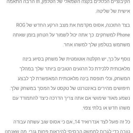
הקיבוציים הכלולים בקצה השמאלי של הטלפון, וזו הרבה התאמה
אישית של שליטה.
בצד התוכנה, אסוס מקדמת את מצב הרקע החדש של ROG
Phone למשחקים. כך אתה יכול לשמור על הטחון בזמן שאתה
משתמש בטלפון שלך למשהו אחר.
נוסף על כך, יש הקלטה אוטומטית של משחק בסיוע בינה
מלאכותית ללכידת כל הרגעים הטובים ביותר שלך במהלך
המשחק, וכלי תופסת בינה מלאכותית המאפשרת לך לבצע
חיפושים מהירים באינטרנט של טקסט על המסך במשחק שלך.
נשמע מאוד שימושי אם אתה צריך הדרכה כיצד להתמודד עם
משהו חדש או בלתי צפוי.
כל זה פועל לצד אנדרואיד 14, אם כי אסוס שוב עשתה עבודה
טובה כדי לגרום לממשק הבסיסי להיראות פחות גנרי. מה שאנחנו