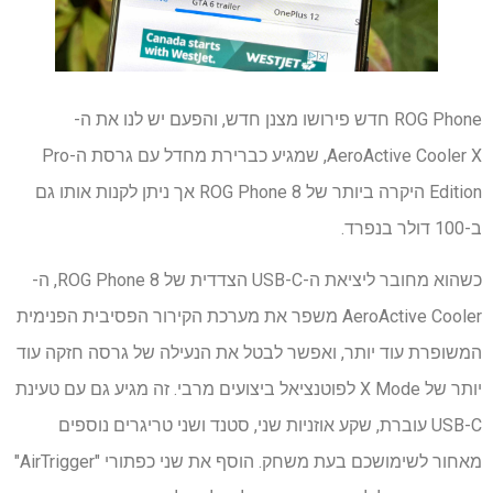
ROG Phone חדש פירושו מצנן חדש, והפעם יש לנו את ה-
AeroActive Cooler X, שמגיע כברירת מחדל עם גרסת ה-Pro
Edition היקרה ביותר של ROG Phone 8 אך ניתן לקנות אותו גם
ב-100 דולר בנפרד.
כשהוא מחובר ליציאת ה-USB-C הצדדית של ROG Phone 8, ה-
AeroActive Cooler משפר את מערכת הקירור הפסיבית הפנימית
המשופרת עוד יותר, ואפשר לבטל את הנעילה של גרסה חזקה עוד
יותר של X Mode לפוטנציאל ביצועים מרבי. זה מגיע גם עם טעינת
USB-C עוברת, שקע אוזניות שני, סטנד ושני טריגרים נוספים
מאחור לשימושכם בעת משחק. הוסף את שני כפתורי "AirTrigger"