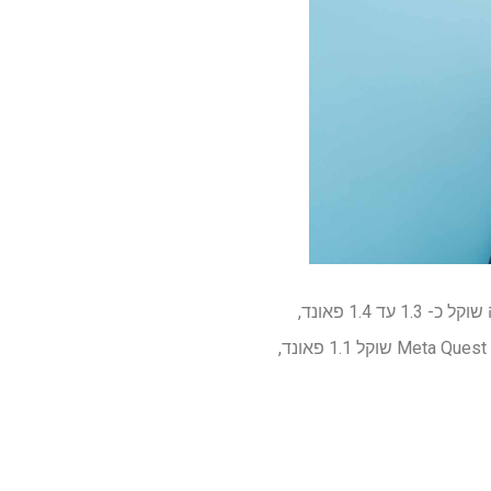
ראשית, קאו קובע שהאוזניות צפויות להיות בהירות של 40% מה- Vision Pro. מכיוון שהדגם הנוכחי הזה שוקל כ- 1.3 עד 1.4 פאונד,
כעת אנו יכולים לצפות שמודל האוויר יהיה סביב 0.8 עד 0.9 פאונד. כדי להכניס את זה לפרספקטיבה, Meta Quest 3 שוקל 1.1 פאונד,