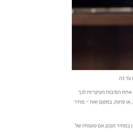
 עד כה
יותר מ- 50% זול יותר." ה- Vision Pro מתחיל ב -3,499 דולר, והיה אחת הסיבות העיקריות לכך
כיוון שאפל רצתה. המשמעות היא ש- Vision Air עשוי לעלות בסביבות 1,799 דולר, או פחות, במקום זאת – מחיר
שנראה כי אייר הראייה עדיין במחיר הנכון, אם טענותיו של