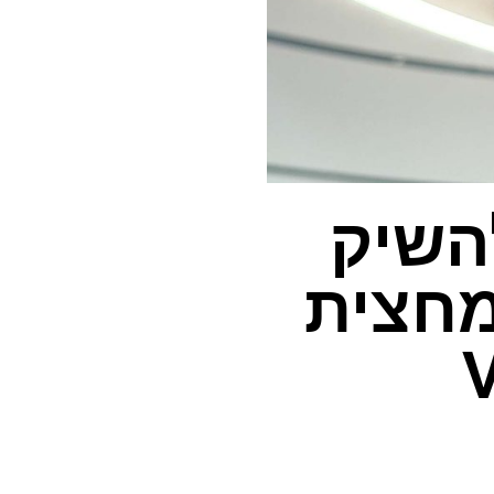
A צפוי להשיק
תר ומחצית