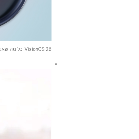
VisionOS 26: כל מה שאנחנו יודעים על העדכון העיקרי הבא של Apple Vision Pro