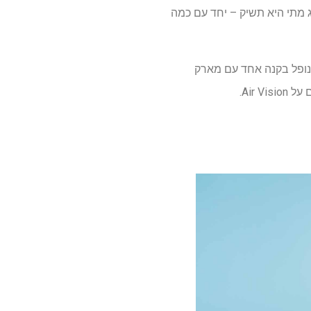
וזניות Vision Pro שלה, ועכשיו יש לנו מושג מתי היא תשיק – יחד עם כמה
מין מינג-צ'י קואו, אפל צפויה לשגר את אוזניות ה- Vision Air שלה בשנת 2027. זה נופל בקנה אחד עם מארק
Air .