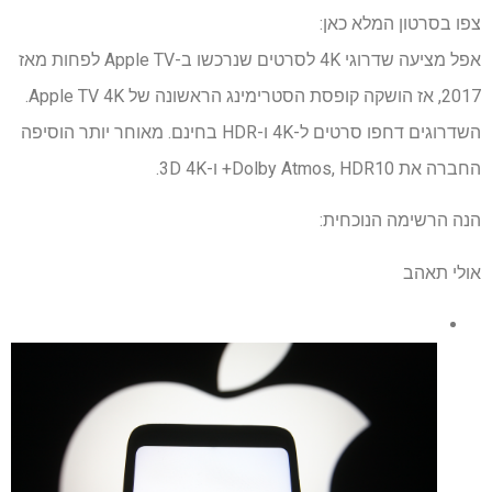
צפו בסרטון המלא כאן:
אפל מציעה שדרוגי 4K לסרטים שנרכשו ב-Apple TV לפחות מאז
2017, אז הושקה קופסת הסטרימינג הראשונה של Apple TV 4K.
השדרוגים דחפו סרטים ל-4K ו-HDR בחינם. מאוחר יותר הוסיפה
החברה את Dolby Atmos, HDR10+ ו-3D 4K.
הנה הרשימה הנוכחית:
אולי תאהב