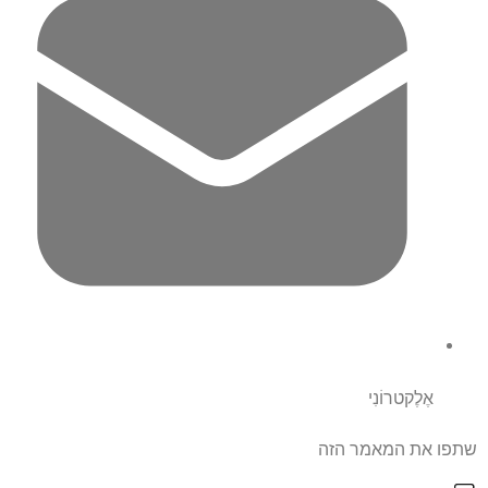
אֶלֶקטרוֹנִי
שתפו את המאמר הזה