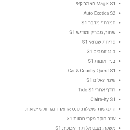
Magik S1 האמריקאי
Auto Exotica S2
המרתף מדבר S1
שחור, מבריק ומודגש S1
פריחת שנחאי S1
בונג זומבים S1
בניין אומות S1
Car & Country Quest S1
שינוי האלים S1
רודף אחרי Tide S1
Claire-ity S1
התנגשות שושלות: סנט אדוארד נגד וולש ישועית
עוזר חוקר מקרי המוות S1
משקה: מבט אל תוך הזכוכית S1