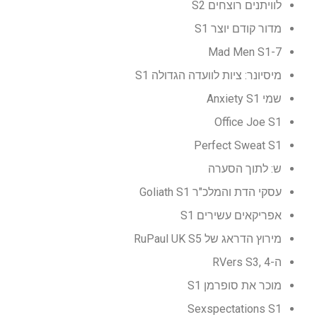
לוויתנים רוצחים S2
מדור קודם יוצר S1
Mad Men S1-7
מיסיונר: ציות לוועדה הגדולה S1
שמי Anxiety S1
Office Joe S1
Perfect Sweat S1
ש: לתוך הסערה
עסקי הדת והמלכ"ר Goliath S1
אפריקאים עשירים S1
מירוץ הדראג של RuPaul UK S5
ה-RVers S3, 4
מוכר את סופרמן S1
Sexspectations S1