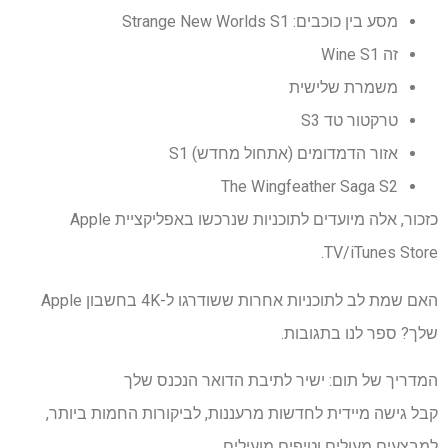
מסע בין כוכבים: Strange New Worlds S1
זה Wine S1
משמרת שלישית
טרקטור טד S3
אזור הדמדומים (אתחול מחדש) S1
The Wingfeather Saga S2
כזכור, אלה מיועדים לתוכניות שנרכשו באפליקציית Apple
TV/iTunes Store.
האם שמת לב לתוכניות אחרות ששודרגו ל-4K בחשבון Apple
שלך? ספר לנו בתגובות.
המדריך של תום: ישיר לתיבת הדואר הנכנס שלך
קבל גישה מיידית לחדשות מרעננות, לביקורות החמות ביותר,
למבצעים מעולים וטיפים מועילים.