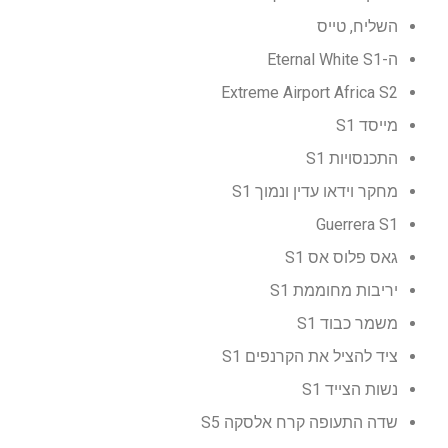
השליח, טייס
ה-Eternal White S1
Extreme Airport Africa S2
מייסד S1
התכנסויות S1
מחקר וידאו עדין ונמוך S1
Guerrera S1
גאס פלוס אס S1
יריבות מחוממת S1
משמר כבוד S1
ציד להציל את הקרנפים S1
נשות הצייד S1
שדה התעופה קרח אלסקה S5