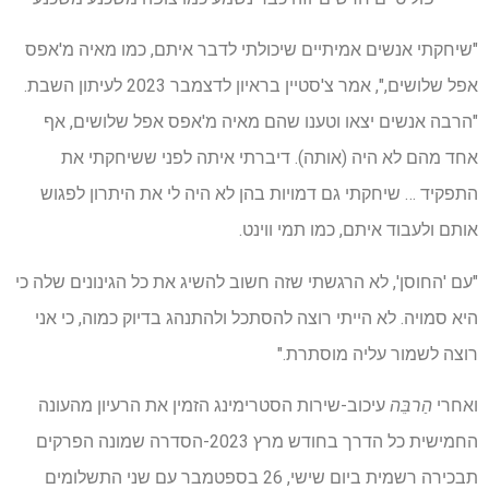
"שיחקתי אנשים אמיתיים שיכולתי לדבר איתם, כמו מאיה מ'אפס
אפל שלושים,", אמר צ'סטיין בראיון לדצמבר 2023 לעיתון השבת.
"הרבה אנשים יצאו וטענו שהם מאיה מ'אפס אפל שלושים, אף
אחד מהם לא היה (אותה). דיברתי איתה לפני ששיחקתי את
התפקיד … שיחקתי גם דמויות בהן לא היה לי את היתרון לפגוש
אותם ולעבוד איתם, כמו תמי ווינט.
"עם 'החוסן', לא הרגשתי שזה חשוב להשיג את כל הגינונים שלה כי
היא סמויה. לא הייתי רוצה להסתכל ולהתנהג בדיוק כמוה, כי אני
רוצה לשמור עליה מוסתרת."
ואחרי
הַרבֵּה
עיכוב-שירות הסטרימינג הזמין את הרעיון מהעונה
החמישית כל הדרך בחודש מרץ 2023-הסדרה שמונה הפרקים
תבכירה רשמית ביום שישי, 26 בספטמבר עם שני התשלומים