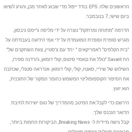
הראשונים שלה. EPS בודד ייפול מדי שבוע לאחר מכן, והגיע לשיאו
ביום שישי, 7 בנובמבר.
הדרמה "מתוחה ומרתקת" נוצרה על ידי מליסה ג'יימס גיבסון,
מגרש סופרת וסופרת המועמדת על ידי אמי הידועה בעבודתה על
"בית הקלפים" ו"אמריקאים ". יחד עם צ'סטיין, צוות השחקנים של"
הח Savant "כולל את ננאמיי סיטוס, קולי דומאן, ג'ורדנה ספירו,
השילוש של שיריי, סאטיו, קולי, קולי דומאן. אנדראה סטנלי, שכתבה
את הסיפור הקוסמופוליטי המשמש כחומר המקור של התוכנית,
הוא יועץ.
הירשם כדי לקבל את המיטב מהמדריך של טום ישירות לתיבת
הדואר הנכנס שלך.
קבל גישה מיידית ל- Breaking News, הביקורות החמות ביותר,
מבצעים מעולים וטיפים מועילים.