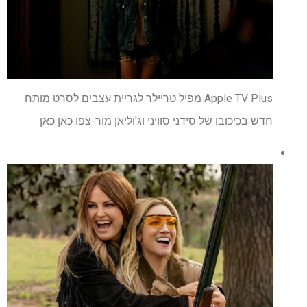
Apple TV Plus מפיל טריילר לגריית עצבים לסרט מותח
חדש בכיכובו של סידני סוויני וג'וליאן מור-צפו כאן כאן