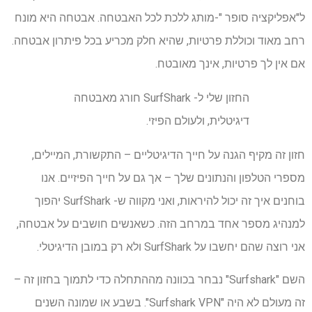
ל"אפליקציה סופר "-מותג ללכת לכל האבטחה. אבטחה היא מונח
רחב מאוד וכוללת פרטיות, שהיא חלק מכריע בכל פיתרון אבטחה.
אם אין לך פרטיות, אינך מאובטח.
החזון שלי ל- SurfShark חורג מאבטחה
דיגיטלית, ולעולם הפיזי.
חזון זה מקיף הגנה על חייך הדיגיטליים – התקשורת, המיילים,
מספרי הטלפון והנתונים שלך – אך גם על חייך הפיזיים. אנו
בוחנים איך זה יכול להיראות, ואני מקווה ש- SurfShark יהפוך
למנהיג מספר אחד במרחב הזה. כשאנשים חושבים על אבטחה,
אני רוצה שהם יחשבו על SurfShark ולא רק במובן הדיגיטלי.
השם "Surfshark" נבחר בכוונה מההתחלה כדי לתמוך בחזון זה –
זה מעולם לא היה "Surfshark VPN". בשבע או שמונה השנים