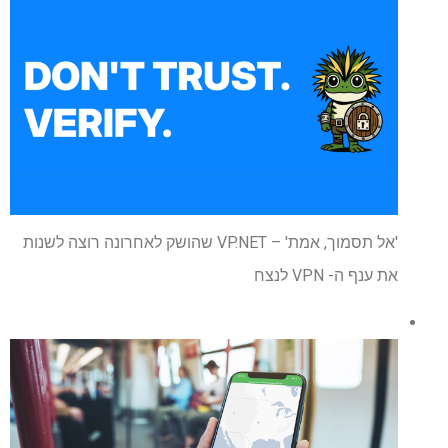
'אל תסמוך, אמת' – VP.NET שהושק לאחרונה רוצה לשנות
את ענף ה- VPN לנצח