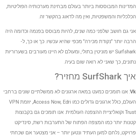
המדינות המבוססות ביותר בעולם מבחינת מערכותיה הפוליטיות,
הכלכליות והמשפטיות, ואין מה לדאוג בהקשר זה.
אני גם חושב שלפני כמה שנים, להיות מבוסס בפנמה וכדומה היה
הרבה יותר "נקודת מכירה" מכפי שהיא עכשיו. כך או כך, ל-
Surfshark יש מוניטין בתולי, ומעולם לא היינו מעורבים בשערוריות
נתונים, כך שאני לא רואה שום בעיה.
איך SurfShark מחזיר?
Vk
: אנו תומכים כמעט במאה ארגונים לא ממשלתיים שונים ברחבי
העולם, כולל ארגונים גדולים כמו Access Now, Edri, יוזמת VPN
Trust וקואליציית ההצפנה העולמית. אנו תומכים גם בקבוצות
קטנות יותר כמו המצפה הפתוח של התערבות רשת, סינדיקט
פרויקט, נלחם למען העתיד ונטען יותר – אני מצטער אם שכחתי