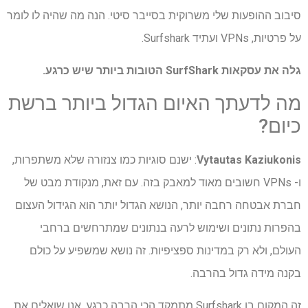
סיבוב ההופעות שלי משרוקית בסייבר סיטי. הנה מה שהיה לו לומר
על פרטיות, VPNs ועתיד Surfshark.
גלה את עסקאות SurfShark הטובות ביותר שיש כרגע.
מה לדעתך האיום הגדול ביותר ברשת
כיום?
Vytautas Kaziukonis
: ישנם סוגיות כמו צנזורה שלא משתפרות,
ו- VPNs חשובים מאוד למאבק בזה. עם זאת, מנקודת מבט של
חברת אבטחה רחבה יותר, הנושא הגדול יותר הוא הגידול העצום
בהפרות נתונים ושימוש לרעה בנתונים שמתרחשים ברחבי
העולם, ולא רק במדינות ספציפיות. זה נושא שמשפיע על כולם
בקנה מידה גדול בהרבה.
זה המקום בו Surfshark מתמקד הכי הרבה כרגע. אנו שואלים את