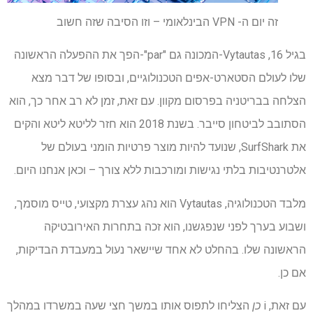
זה יום ה- VPN הבינלאומי – וזו הסיבה שזה חשוב
בגיל 16, Vytautas-המכונה גם "par"-הפך את ההפעלה הראשונה
שלו לעולם הסטארט-אפים הטכנולוגיים, ובסופו של דבר מצא
הצלחה בבריטניה בפרסום מקוון. עם זאת, זמן לא רב אחר כך, הוא
הסתובב לביטחון סייבר. בשנת 2018 הוא חזר לליטא ליטא והקים
את SurfShark, שנועד להיות מוצר פרטיות הומני בעולם של
אלטרנטיבות בלתי נגישות ומורכבות ללא צורך – וכאן אנחנו היום.
מלבד הטכנולוגיה, Vytautas הוא נהג עצרת מקצועי, טייס מוסמך,
ושבוע בערך לפני שנפגשנו, הוא זכה בתחרות האירובטיקה
הראשונה שלו. בהחלט לא אחד שיישאר נעול במעבדת הבדיקות,
אם כן.
עם זאת, i
כן
הצליחו לתפוס אותו במשך חצי שעה במשרדו במהלך