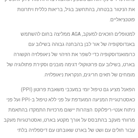
את הניטור בבטחה, בהתחשב בגיל, בריאות כללית ויתרונות
פוטנציאליים.
למטופלים הזכאים למעקב, AGA ממליצה בחום להשתמש
באנדוסקופיה של אור לבן בהבחנה גבוהה בשילוב עם
כרומואנדוסקופיה כדי לשפר את הזיהוי של ניאופלזיה הקשורה
בארט, בשילוב עם פרוטוקולי דגימה מובנים וסקירת פתולוגיה של
מומחים של תאים חריגים, הנקראת ניאופלזיה.
הפאנל מציע גם טיפול יומי במעכבי משאבת פרוטון (PPI)
כאסטרטגיית המניעה המועדפת על פני ללא טיפול ב-PPI ועל פני
ניתוח אנטי-ריפלוקס. הצהרות יישום מרכזיות התמקדו בהתאמת
מרווחי מעקב בהתבסס על אורך מקטע בארט, ואסטרטגיות מעקב
עבור חולים עם ושט של בארט שאובחנו עם דיספלזיה בלתי