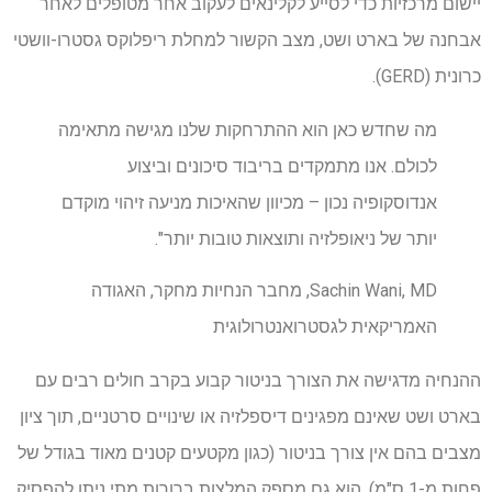
יישום מרכזיות כדי לסייע לקלינאים לעקוב אחר מטופלים לאחר
אבחנה של בארט ושט, מצב הקשור למחלת ריפלוקס גסטרו-וושטי
כרונית (GERD).
מה שחדש כאן הוא ההתרחקות שלנו מגישה מתאימה
לכולם. אנו מתמקדים בריבוד סיכונים וביצוע
אנדוסקופיה נכון – מכיוון שהאיכות מניעה זיהוי מוקדם
יותר של ניאופלזיה ותוצאות טובות יותר".
Sachin Wani, MD, מחבר הנחיות מחקר, האגודה
האמריקאית לגסטרואנטרולוגית
ההנחיה מדגישה את הצורך בניטור קבוע בקרב חולים רבים עם
בארט ושט שאינם מפגינים דיספלזיה או שינויים סרטניים, תוך ציון
מצבים בהם אין צורך בניטור (כגון מקטעים קטנים מאוד בגודל של
פחות מ-1 ס"מ). הוא גם מספק המלצות ברורות מתי ניתן להפסיק