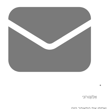
אֶלֶקטרוֹנִי
שתפו את המאמר הזה