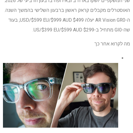
שני המשקפיים יושקו בארה"ב ובאירופה ברבעון הרביעי של 2026.
האוסטרלים מקבלים קראק ראשון ברבעון השלישי בהמשך השנה.
ה-AR Vision GR0 יעלה $499 USD/$599 EU/$999 AUD, בעוד
שה-GI0 מתחיל ב-$299 US/$399 EU/$599 AUD.
מה לקרוא אחר כך