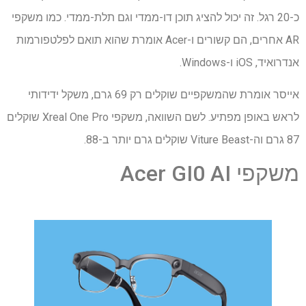
כ-20 רגל. זה יכול להציג תוכן דו-ממדי וגם תלת-ממדי. כמו משקפי
AR אחרים, הם קשורים ו-Acer אומרת שהוא תואם לפלטפורמות
אנדרואיד, iOS ו-Windows.
אייסר אומרת שהמשקפיים שוקלים רק 69 גרם, משקל ידידותי
לראש באופן מפתיע. לשם השוואה, משקפי Xreal One Pro שוקלים
87 גרם וה-Viture Beast שוקלים גרם יותר ב-88.
משקפי Acer GI0 AI