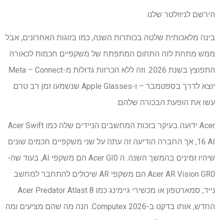
הירשם לניוזלטר שלנו
בינה מלאכותית שלטה בכותרות השנה, כמו בזוגות האחרונים, אבל
ממש מתחת לזה התחום המתפתח של משקפיים חכמות לכאורה
התפוצץ בשנת 2026. וזה ללא הכרזות גדולות מ-Meta – Connect
יוצא לדרך בספטמבר – ו-Apple Glasses שנשמעו זמן רב טרם
עשו את הופעת הבכורה שלהם.
Acer ידועה בעיקר בזכות המחשבים הניידים שלה כמו Acer Swift
16 AI, אך החברה הודיעה זה עתה על שני משקפיים חכמים שונים
שיהיו זמינים בהמשך השנה. ה
Acer GI0 הם משקפי AI, בעוד שה-
Acer AR Vision GR0 הם משקפי AR שיכולים להתחבר למחשב
נייד, סמארטפון או מכשירי גיימינג כמו Acer Predator Atlast 8
החדש, אותו בדקנו ב-Computex 2026. הנה מה שהם מציעים ומה