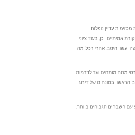
סוימות עדיין נופלות
לטים שזכו לשבחי ביקורת אמיתיים. וכן, בעוד ציוני
משהו עשוי היטב. אחרי הכל, מה
כניות שזכו לציונים גבוהים מרשימים ב-Rotten Tomatoes, החל מסרטי מתח מותחים ועד לדרמות
הראשון במונחים של דירוג
 נטפליקס החדשות משנת 2025 וסיכמתי את השבע עם השבחים הגבוהים ביותר.