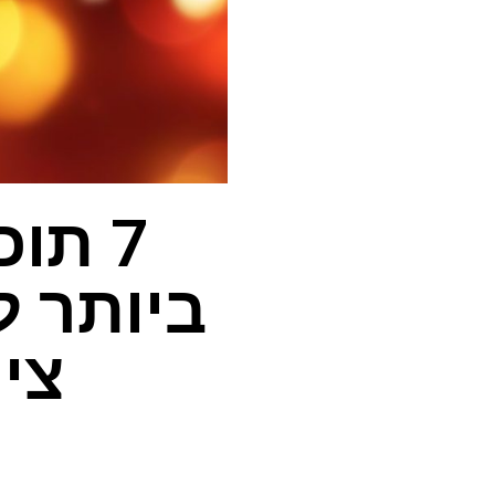
7 תו
ציון omatoes