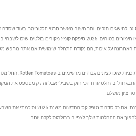
 זכו להישגים חזקים יותר השנה מאשר סרטי הסטרימר. בעוד שסדרות מ
לטריטוריה צפויה או מרגישות כמו הימורים בטוחים, 2025 סיפקה קומץ מקורים בו
Ro הם לא המילה האחרונה על איכות, הם נקודת התחלה שימושית אם אתה מחפש 
השנה, נטפליקס הוציאה מספר תו
"התבגרות" בהחלט זורח הכי חזק בשבילי אבל זה
רַק
מפספס את המקום 
סר ציון מושלם.
כדי לחסוך לכם את החפירה, סיננתי את כל סדרות
 להפוך את ההחלטות שלך לצפייה בבולמוס לקלה יותר.