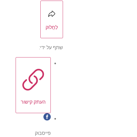
לַחֲלוֹק
שתף על ידי:
העתק קישור
פייסבוק