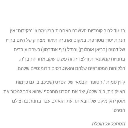
בניגוד לרוב קומדיות העשרה האחרות ברשימה זו. "פקידות" אין
הנחת יסוד מטורפת. במקום זאת, זה תיאור מצחיק של היום בחייו
של דנטה (בריאן אוהלורן) ורנדל (ג'ף אנדרסון) כשהם עובדים
בחנויות קמעונאיות זו לצד זו. זה פשוט עוקב אחר החבר'ה,
הלקוחות המטורפים שלהם והאינטרסים הרומנטיים שלהם.
קווין סמית ', הסופר והבמאי של הסרט (שכיכב בו גם כדמות
האייקונית, בוב שקט), יצר את הסרט מהכסף שהוא צבר למכור את
אוסף הקומיקס שלו. ובאותה עת, הוא גם עבד בחנות בה צולם
הסרט.
תסתכל על
הופלה