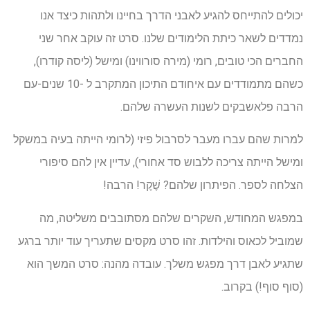
יכולים להתייחס להגיע לאבני הדרך בחיינו ולתהות כיצד אנו
נמדדים לשאר כיתת הלימודים שלנו. סרט זה עוקב אחר שני
החברים הכי טובים, רומי (מירה סורווינו) ומישל (ליסה קודרו),
כשהם מתמודדים עם איחודם התיכון המתקרב ל -10 שנים-עם
הרבה פלאשבקים לשנות העשרה שלהם.
למרות שהם עברו מעבר לסרבול פיזי (לרומי הייתה בעיה במשקל
ומישל הייתה צריכה ללבוש סד אחורי), עדיין אין להם סיפורי
הצלחה לספר. הפיתרון שלהם? שֶׁקֶר! הרבה!
במפגש המחודש, השקרים שלהם מסתובבים משליטה, מה
שמוביל לכאוס והילדות. זהו סרט מקסים שתעריך עוד יותר ברגע
שתגיע לאבן דרך מפגש משלך. עובדה מהנה: סרט המשך הוא
(סוף סוף!) בקרוב.