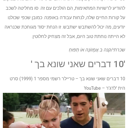
להודיע ​​לרשויות המתאימות, הם הולכים עם זה. סו מחליטה לשכב
על קורות החיים שלה, לנחות עבודה באופנה. כמובן שכפי שכולנו
יודעים, מה יכול להשתבש ישתבש. זו הנחת יסוד מגוחכת שכנראה
לא הייתה נוחתת טוב היום, אבל זה מצחיק לחלוטין.
שכרתי/קנה ב
אֲמָזוֹנָה
אוֹ
תַפּוּחַ
'10 דברים שאני שונא בך '
10 דברים שאני שונא בך – טריילר רשמי מספר 1 (1999) סרט
הית 'לדג'ר – YouTube