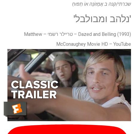
שכרתי/קנה ב
אֲמָזוֹנָה
אוֹ
תַפּוּחַ
'נלהב ומבולבל'
Dazed and Belling (1993) – טריילר רשמי – Matthew
McConaughey Movie HD – YouTube