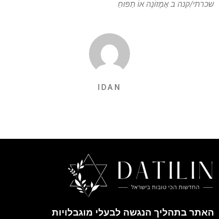
שכרתי/קנה ב
אֲמָזוֹנָה
אוֹ
תַפּוּחַ
IDAN
האתר בתהליך הנגשה לבעלי מוגבלויות