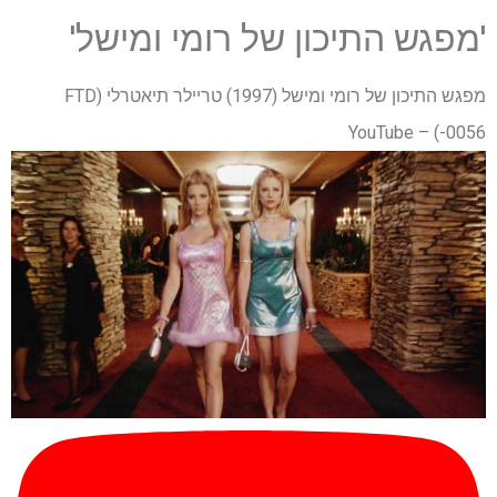
'מפגש התיכון של רומי ומישל'
מפגש התיכון של רומי ומישל (1997) טריילר תיאטרלי (FTD
-0056) – YouTube