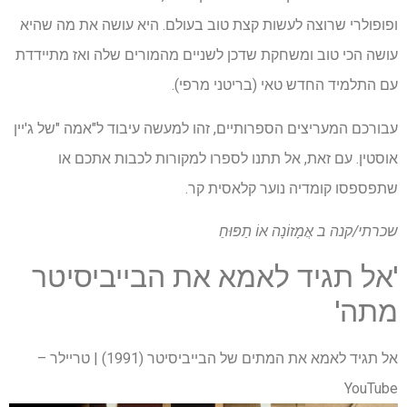
ופופולרי שרוצה לעשות קצת טוב בעולם. היא עושה את מה שהיא
עושה הכי טוב ומשחקת שדכן לשניים מהמורים שלה ואז מתיידדת
עם התלמיד החדש טאי (בריטני מרפי).
עבורכם המעריצים הספרותיים, זהו למעשה עיבוד ל"אמה "של ג'יין
אוסטין. עם זאת, אל תתנו לספרו למקורות לכבות אתכם או
שתפספסו קומדיה נוער קלאסית קר.
שכרתי/קנה ב
אֲמָזוֹנָה
אוֹ
תַפּוּחַ
'אל תגיד לאמא את הבייביסיטר
מתה'
אל תגיד לאמא את המתים של הבייביסיטר (1991) | טריילר –
YouTube