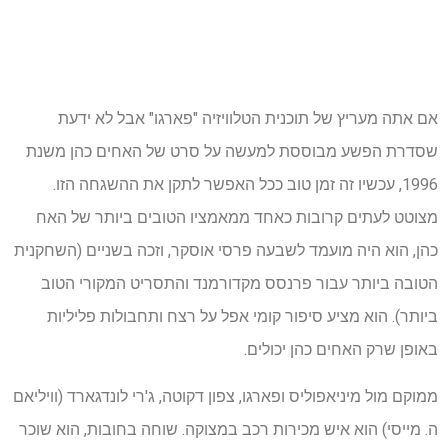
אם אתה מעריץ של תוכנית הטלוויזיה "פארגו" אבל לא ידעת
שסדרת הפשע מבוססת למעשה על סרט של האחים כהן משנת
1996, עכשיו זה זמן טוב ככל האפשר לתקן את ההשגחה הזו.
מצוטט לעתים קרובות כאחד ממאמציו הטובים ביותר של האח
כהן, הוא היה מועמד לשבעה פרסי אוסקר, וזכה בשניים (השחקנית
הטובה ביותר עבור פרנסס מקדורמנד והתסריט המקורי הטוב
ביותר). הוא מציע סיפור קומי אפל על רצח ותחבולות פליליות
באופן שרק האחים כהן יכולים.
ממוקם מול מיניאפוליס ופארגו, צפון דקוטה, ג'רי לונדגארד (וויליאם
ה. מייסי) הוא איש מכירות רכב במצוקה. שוחה בחובות, הוא שוכר