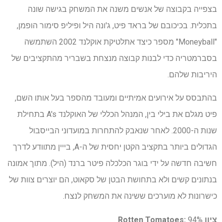
בצפייה בקבוצה של אנשים משנה את המשחק בגישה שונה
בתכלית. בכיכובם של בראד פיט, ג'ונה היל ופיליפ סימור הופמן,
"Moneyball" מספר כיצד אתלטיקת אוקלנד 2002 השתמשה
בסברמטריה כדי לבנות קבוצה מנצחת בשבריר מהתקציבים של
היריבות שלהם.
בהתבסס על אירועים אמיתיים ומעובד מהספר בעל אותו השם,
פיט מגלם את בילי בין, המנהל הכללי של האוקלנד A's בתחילת
שנות ה-2000. לאחר שנאבק להתחרות במועדוני הבייסבול
הגדולים ביותר בתקציב הקטן יחסית של ה-A, בייין מתוודע לדרך
חשיבה חדשה על ידי בוגר הכלכלה פיטר ברנד (היל). מתוך אמונה
בנתונים קשים ולא בתחושת הבטן של סקאוט, הם יוצרים צוות של
כישרונות לא מוערכים ששינה את המשחק לנצח.
ציון Rotten Tomatoes:
94%