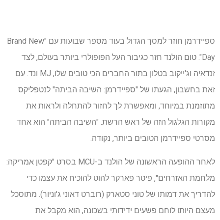
ספיידרמן חוזר למסך הגדול בעוד מספר שבועות עם "Brand New
Day". טום הולנד חזר כגיבור העל הפופולרי ביותר בעולם, לצד
זנדאיה וג'ייקוב בטלון בתור החברים הכי טובים שלו, MJ ונד. עם
זאת בחשבון, הגעתו של "ספיידרמן: השיבה הביתה" לנטפליקס
מתוזמנת במיוחד, ומאפשרת לך לחזור להתחלה ולראות את
מקורות הגלגול הזה של ראש הרשת. "השיבה הביתה" הוא אחד
מסרטי ספיידרמן הטובים ביותר, נקודה.
לאחר ההופעה הראשונה של הולנד ב-MCU בסרט "קפטן אמריקה:
מלחמת האזרחים", פיטר פארקר להוט להוכיח את עצמו כדי
להדריך את דמותו של טוני סטארק (רוברט דאוני ג'וניור). מתוסכל
מעצם היותו לוחם פשעים ידידותי בשכונה, הוא מקבל את