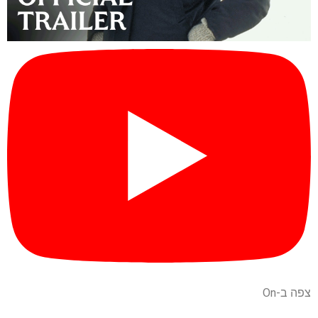
צפה ב-On