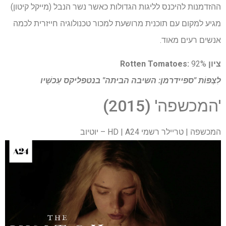
ההזדמנות להיכנס לליגות הגדולות כאשר נשר הנבל (מייקל קיטון)
מגיע למקום עם תוכנית מרושעת למכור טכנולוגיה חייזרית לכמה
אנשים רעים מאוד.
ציון Rotten Tomatoes:
92%
לִצְפּוֹת
"ספיידרמן: השיבה הביתה" בנטפליקס
עַכשָׁיו
'המכשפה' (2015)
המכשפה | טריילר רשמי HD | A24 – יוטיוב