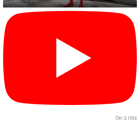
צפה ב-On