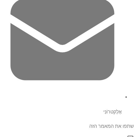
אֶלֶקטרוֹנִי
שתפו את המאמר הזה