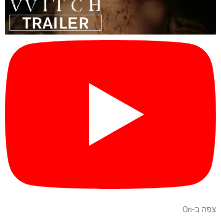
צפה ב-On