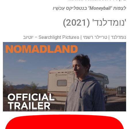
לִצְפּוֹת
"Moneyball" בנטפליקס
עַכשָׁיו
'נומדלנד' (2021)
נומדלנד | טריילר רשמי | Searchlight Pictures – יוטיוב