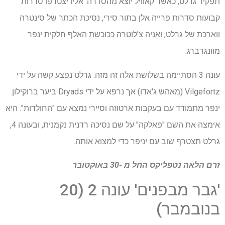
תפקיד גרלט, כאשר קאוויל יוצא מהסדרה. אליו יצטרפו סדרות
קבועות סדרות פרייה אלן בתור סירי, נסיכת הכתר של סינטרה
ווארכת של גרלט, ואניה צ'לוטרה ככוכשת האלף חלקית ינפר
מוונגרברג.
עונה 3 הסתיימה בשלושת אלה זה מזה. גרלט נפצע קשה על ידי
Vilgefortz (מאהש ג'אדו) אך נרפא על ידי Dryads ביער ברוקילון.
ינפר מתמודד עם בעקבות ארטוזה וסיירי נמצא עם "החולדות". היא
אימצה את השם "פאלקה" על שם נסיכה רדנית נקמנית, ובעונה 4,
גרלט תצטרף שוב עם יניפר כדי למצוא אותה.
זרם הלאה
נטפליקס
החל מ -30 באוקטובר
'גבר מבפנים' עונה 2 (20
בנובמבר)