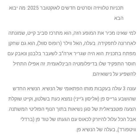
תכניות טלוויזיה וסרטים חדשים לאוקטובר 2025: מה יבוא
הבא
למי שאינו מכיר את המופע הזה, הוא מתרכז סביב קייט, שמונתה
לאחרונה לתפקידה. בעלה, האל ווילר (רופוס סוול), הוא גם שחקן
מפתח בתכנית. הוא היה שגריר ארה"ב לשעבר בלבנון ונאבק עם
חוסר התפקיד שלו בדיפלומטיה הבינלאומית. זה אפילו התחיל
להשפיע על נישואיהם.
עונה 3 עולה בעקבות מותו הפתאומי של הנשיא. הנשיא החדש
שהושבע גרייס פן (אליסון ג'ייני) נמצא כעת בשלטון, וקייט שוקלת
הצעה פוטנציאלית של סגן נשיאות בתוך הנוף הפוליטי המשתנה.
אבל הכל עלול להיזרק לכאוס עם הגעתו של טוד פן (ברדלי
וויטפורד), בעלה של הנשיא פן.