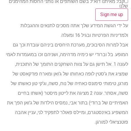
קבל מאיתנו דוא"ל בשם השותפים או נותני החסות המהימנים
שלנו
על ידי הגשת המידע שלך אתה מסכים לתנאים וההגבלות
ולמדיניות הפרטיות ובגיל 16 ומעלה.
אבל למרות הסיבוכים, מערכת היחסים ביניהם עובדת וכך גם
המופע. בל וברודי יש כימיה מדהימה, ושניהם זכו במועמדות לאמי
לעונה 1. אל תישן גם על צוות השחקנים התומך של התוכנית,
שמציג את ג'סטין לופה כאחותו של ג'ואן ומארח פודקאסט של
מורגן, טימותי סימונס כאחיה של נוח, סשה, וג'קי טון כאשתו של
סשה, אסתר. עונה 2 מציגה את לייטון מיסטר (אשתו בחיים
האמיתיים של ברודי) בתור אבי, נמסיס הילדות של ג'ואן הפך את
המשפיע באינסטגרם, ומיילס פאולר לתפקיד לני, עניין אהבה
פוטנציאלי למורגן.