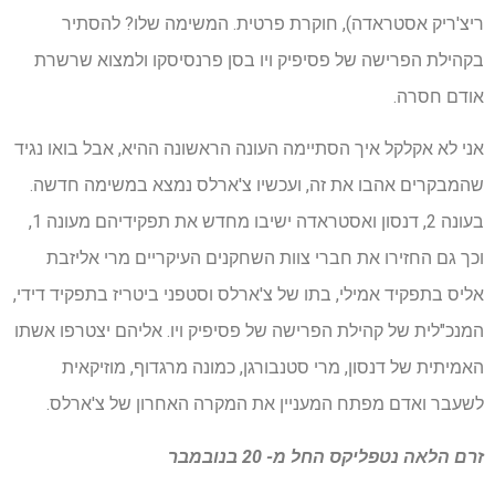
ריצ'ריק אסטראדה), חוקרת פרטית. המשימה שלו? להסתיר
בקהילת הפרישה של פסיפיק ויו בסן פרנסיסקו ולמצוא שרשרת
אודם חסרה.
אני לא אקלקל איך הסתיימה העונה הראשונה ההיא, אבל בואו נגיד
שהמבקרים אהבו את זה, ועכשיו צ'ארלס נמצא במשימה חדשה.
בעונה 2, דנסון ואסטראדה ישיבו מחדש את תפקידיהם מעונה 1,
וכך גם החזירו את חברי צוות השחקנים העיקריים מרי אליזבת
אליס בתפקיד אמילי, בתו של צ'ארלס וסטפני ביטריז בתפקיד דידי,
המנכ"לית של קהילת הפרישה של פסיפיק ויו. אליהם יצטרפו אשתו
האמיתית של דנסון, מרי סטנבורגן, כמונה מרגדוף, מוזיקאית
לשעבר ואדם מפתח המעניין את המקרה האחרון של צ'ארלס.
זרם הלאה
נטפליקס
החל מ- 20 בנובמבר