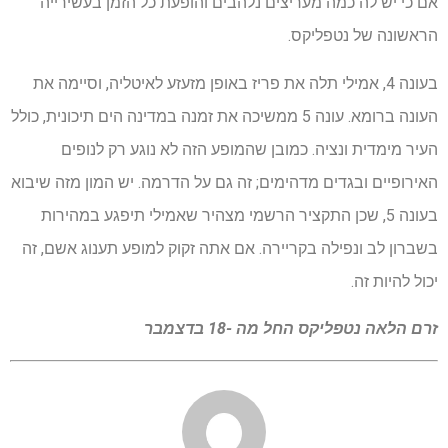
אם כי יש לה כמה מעריצים נלהבים והופעת כל הזמן בעשירייה
הראשונה של נטפליקס.
בעונה 4, אמילי תלה את פריז באופן מזעזע לאיטליה, וסיימה את
העונה ברומא. עונה 5 ממשיכה את זמנה במדינה הים תיכונית, כולל
העיר מימדית ונציה. כמובן שהמופע הזה לא נוגע רק לנופים
האירופיים ובגדים מדהימים; זה גם על הדרמה. יש המון מזה שיבוא
בעונה 5, שכן התקציר הרשמי מצהיר שאמילי תיפגע במהירות
בשברון לב ונפילה בקריירה. אם אתה זקוק למופע תענוג אשם, זה
יכול להיות זה.
זרם הלאה
נטפליקס
החל מה -18 בדצמבר