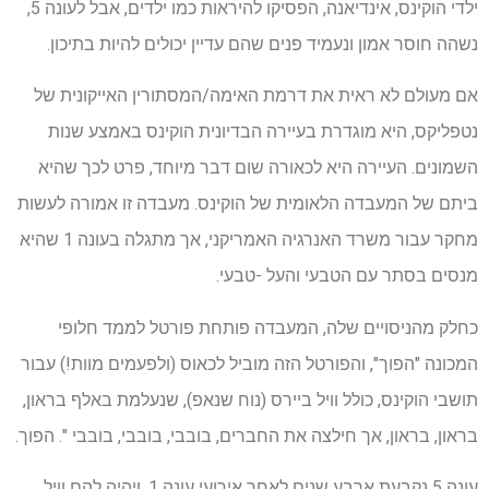
ילדי הוקינס, אינדיאנה, הפסיקו להיראות כמו ילדים, אבל לעונה 5,
נשהה חוסר אמון ונעמיד פנים שהם עדיין יכולים להיות בתיכון.
אם מעולם לא ראית את דרמת האימה/המסתורין האייקונית של
נטפליקס, היא מוגדרת בעיירה הבדיונית הוקינס באמצע שנות
השמונים. העיירה היא לכאורה שום דבר מיוחד, פרט לכך שהיא
ביתם של המעבדה הלאומית של הוקינס. מעבדה זו אמורה לעשות
מחקר עבור משרד האנרגיה האמריקני, אך מתגלה בעונה 1 שהיא
מנסים בסתר עם הטבעי והעל -טבעי.
כחלק מהניסויים שלה, המעבדה פותחת פורטל לממד חלופי
המכונה "הפוך", והפורטל הזה מוביל לכאוס (ולפעמים מוות!) עבור
תושבי הוקינס, כולל וויל ביירס (נוח שנאפ), שנעלמת באלף בראון,
בראון, בראון, אך חילצה את החברים, בובבי, בובבי, בובבי ". הפוך.
עונה 5 נקבעת ארבע שנים לאחר אירועי עונה 1, ויהיה להם וויל,