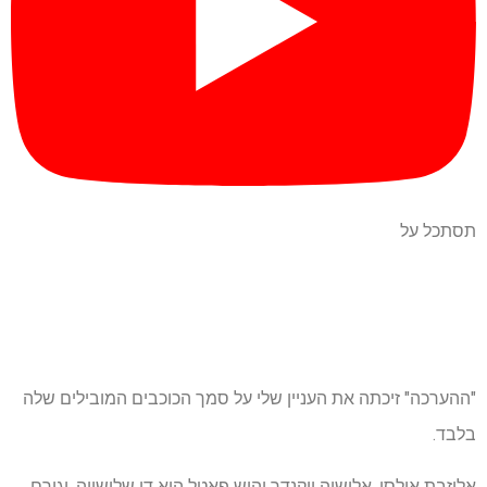
תסתכל על
"ההערכה" זיכתה את העניין שלי על סמך הכוכבים המובילים שלה
בלבד.
אליזבת אולסן, אלישיה ויקנדר והיש פאטל היא די שלישייה, וגורם