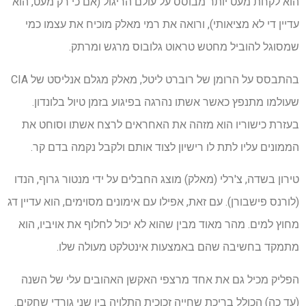
הוא לקחת מעט יותר מבוסס על עולם הריגול (אם כי רק מעט, הוא
עדיין די לא מציאותי), ורואה את רמי מאלק מוכיח את עצמו כמי
שמסוגל להוביל מחטש טראוט גלובוס מרגש ומרתק.
בהתבסס על הרומן של רוברט ליטל, מאלק מגלם אנליסט של CIA
שעולמו מתנפץ כאשר אשתו נהרגה בפיגוע בזמן טיול בלונדון.
בעזרת כישוריו הוא מזהה את האחראים לרצח אשתו וסוחט את
הממונים עליו לתת לו רישיון לצוד אותם ולקבל נקמה בדם קר.
טירון בשדה, צ'רלי (מאלק) מוצג החבלים על ידי מנטור גרוף, הנדו
(לורנס פישבורן). עם זאת, אפילו עם אימונים מסוימים, הוא עדיין דג
מחוץ למים. מהר מאוד מבין שהוא לא יכול לחלוף את אויביו, הוא
מתמקד בחשיבה שהם באמצעות אינטלקט מעולה שלו.
הפליק מכיל גם את אחד מרצפי האקשן האהובים עלי של השנה
(עד כה) הכולל בריכת שחייה זכוכית התלויה בין שני גורדי שחקים.