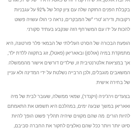
בקבלת הפנים החזקה שלה עם ציון קהל של 92% על עגבניות
רקובות, ודירוג 'טרי "של המבקרים, נראה כי הולו עשויה פשוט
להכות על ידו עם המשרחף הזה שנקבע בעתיד סקורני.
הופעת הבכורה של הסרט העלילתי של הבמאי פלר פורטונה, היא
מתמקדת במיה (אולסן) ובאאריאן (פאטל), זוג בתקווה ללדת ילד,
אך במציאות אלטרנטיבית זו, שילדים דורשים אישור מהממשלה.
המשאבים מוגבלים, ולכן הרבייה נשלטת על ידי המדינה ולא עניין
של בחירה אישית.
בצעדים וירג'יניה (ויקנדר), שמאי ממשלה, שעובר לבית של מיה
ואאריאן במשך שבעה ימים, במהלכם היא תשפוט את התאמתם
להיות הורים. מה שהם מקווים שיהיה תהליך פשוט הופך להיות
סיוט יותר ויותר ככל שהם נאלצים לחקור את החברה סביבם,