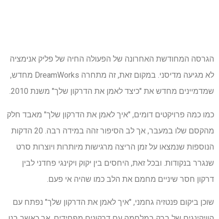
הגרסה המחודשת האחרונה של הפעולה החיה של פליק אנימציה
לא מגיעה מדיסני. במקום זאת, זה מתחרה DreamWorks מחדש,
שמדמיינים מחדש את "כיצד לאמן את הדרקון שלך" משנת 2010.
כמו כמה פרויקטים דומים, "איך לאמן את הדרקון שלך" מאבד חלק
מהקסם שלו במעבר, אך לב הסיפור זהה במידה רבה. 20 הדקות
הנוספות שנמצאו על זמן הריצה מרגישות מיותרות ויוצרות סרט
שנגרר בנקודות. ובכל זאת, היחסים בין יקוק ויקינגי פחדני לבין
דרקון חסר שיניים מחמם את הלב כמו שהיה אי פעם.
שוכן ביקום פנטזיה גחמני, "איך לאמן את הדרקון שלך" נפתח עם
הוויקינגים של ברק במלחמה עם דרקונים מפחידים, אך כאשר בנו