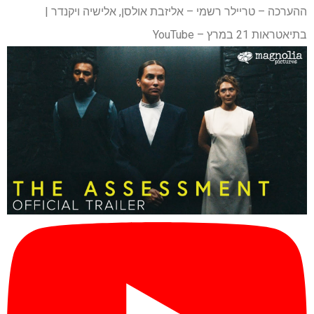
ההערכה – טריילר רשמי – אליזבת אולסן, אלישיה ויקנדר |
בתיאטראות 21 במרץ – YouTube