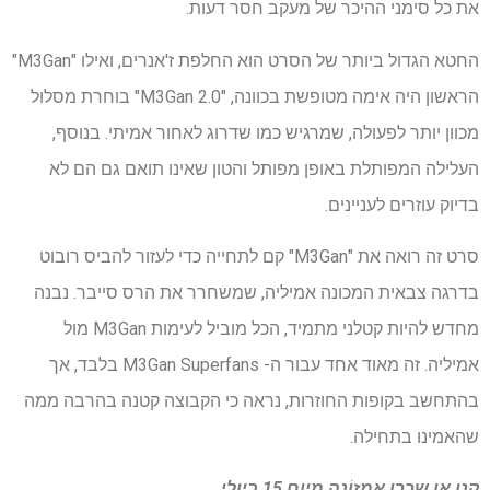
את כל סימני ההיכר של מעקב חסר דעות.
החטא הגדול ביותר של הסרט הוא החלפת ז'אנרים, ואילו "M3Gan"
הראשון היה אימה מטופשת בכוונה, "M3Gan 2.0" בוחרת מסלול
מכוון יותר לפעולה, שמרגיש כמו שדרוג לאחור אמיתי. בנוסף,
העלילה המפותלת באופן מפותל והטון שאינו תואם גם הם לא
בדיוק עוזרים לעניינים.
סרט זה רואה את "M3Gan" קם לתחייה כדי לעזור להביס רובוט
בדרגה צבאית המכונה אמיליה, שמשחרר את הרס סייבר. נבנה
מחדש להיות קטלני מתמיד, הכל מוביל לעימות M3Gan מול
אמיליה. זה מאוד אחד עבור ה- M3Gan Superfans בלבד, אך
בהתחשב בקופות החוזרות, נראה כי הקבוצה קטנה בהרבה ממה
שהאמינו בתחילה.
קנו או שכרו
אֲמָזוֹנָה
מיום 15 ביולי