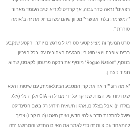
רפאים" נראה סדר גבוה, אך קרדיט לקריאייטיב העומד מאחורי
"המשימה: בלתי אפשרי" מכיוון שהם עשו בדיוק את זה ב"אומה
סוררת ".
סרט המשך זה מציע קטעי סט ריגול מרגשים יותר, והקטע שנקבע
בבית אופרה וינאי הוא בין הרגעים האהובים עלי בכל הזיכיון.
בנוסף, "Rogue Nation" מוסיף את רבקה פרגוסון לקאסט, שהוא
תמיד ניצחון.
"אומה רוג '" רואה את קרן המטבע הבינלאומית, עם שיטותיו הלא
שגרתיות של הצוות שנחקר על ידי מנהל ה- CIA אלן הונלי (אלק
בולדווין). אבל בצללים, ארגון חשאית הידוע רק בשם הסינדיקט
פועל להתקנת סדר עולמי חדש, ואיתן האנט (טום קרוז) צריך
להתאחד עם צוות זה כדי לאתר את האיום החדש והמרושע הזה.