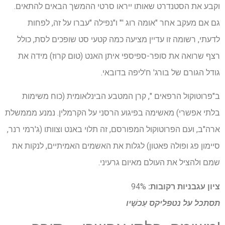
וקבע את הסטנדרט שאותו ייראו סרטי ההמשך הבאים להתאים.
גם אם מעקב אחר "אומה רוג '" ו"נפילה "עברו על זה, לפחות
לדעתי, רשומה זו עדיין מציעה כמה קטעי סט שופכים לסת, כולל
רצף שרואה את סופר-ספיספי איתן האנט (טום קרוז) מידה את
גודל הגורם של בורג' ח'ליפה בדובאי.
ב"פרוטוקול הרפאים ", קרן המטבע הבינלאומית (כוח משימות
בלתי אפשרי) מאשימה בפיגוע הרסני על הקרמלין. נמנע מממשלת
ארה"ב, ועם הפרוטוקול המפורסם, זה תלוי באנט וצוותו (ג'רמי רנר,
סיימון פג ופולה פאטון) לגלות את האשמים האמיתיים, לנקות את
שמם ולהציל את העולם מאיום גרעיני.
ציון עגבניות רקובות:
94%
תסתכל על
נטפליקס
עַכשָׁיו