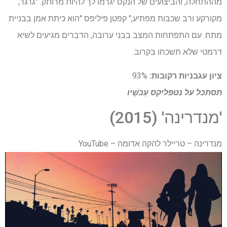
מההתחלה, והביצועים של הנקס יגרמו לך להיות מרותק. "גרגר,
מקורקע ורב שכבות מפתיע," קפטן פיליפס "הוא כיתת אמן בבניית
מתח. עם התפתחות המצב בבני ערובה, הדברים מגיעים לשיא
דרמטי שלא תשכחו בקרוב.
ציון עגבניות רקובות:
93%
תסתכל על
נטפליקס
עַכשָׁיו
'מנדרינה' (2015)
מנדרינה – טריילר להקה אדומה – YouTube