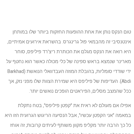
טום הנקס נותן את אחת ההופעות החזקות ביותר שלו במותחן
אינטנסיבי זה מהבמאי פול גרינגרס. בהשראת אירועים אמיתיים,
היא רואה את הנקס מגלם את הכותרת ריצ'רד פיליפס, סוחר
מארינר שנמצא בראש ספינה של כלי מכולה כאשר הוא נחטף על
ידי שודדי סומליות, בהובלת המוזה העבדוואלי הנואשת (Barkhad
Abdi). העדיפות של פיליפס היא שמירת הצוות שלו מפני נזק, אך
ככל שהמצב מסלים, הפיראטים הופכים נואשים יותר.
אפילו אם מעולם לא ראית את "קפטן פיליפס", בטח נתקלת
במאמה "אני הקפטן עכשיו", אבל הנסיעה הריגוש הגרועית הזו היא
כל כך הרבה יותר מקליפ מקוון משותף לעיתים קרובות; זה אוחז