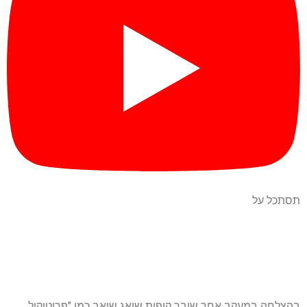
תסתכל על
בהצלחה במעקב אחר שובר קופות שואג שואב כמו "פרוטוקול