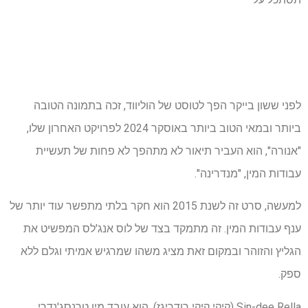
לפני ששון בייקר הפך לטוסט של הוליווד, זכה בתמונה הטובה
ביותר ובמאי הטוב ביותר באוסקר 2024 לפרויקט האחרון שלו,
"אנורה", הוא העביר תיאור לא מתהפך לא פחות של תעשיית
עבודות המין, "מנדרינה".
למעשה, סרט זה לשנת 2015 הוא חקר בלתי מתפשר עוד יותר של
ענף עבודות המין. זה מתמקד בצד של לוס אנג'לס המפשיט את
הגליץ והזוהר ובמקום זאת מציג משהו שמרגיש אמיתי וגלם ללא
ספק.
Sin-dee Rella (קיקי קיקי רודריגז), הוא עובד מין טרנסג'נדרי