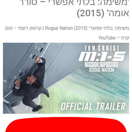
'משימה: בלתי אפשרי – סורר
אומה' (2015)
משימה: בלתי אפשרי Rogue Nation (2015) | קרוואן רשמי – טום
קרוז – YouTube