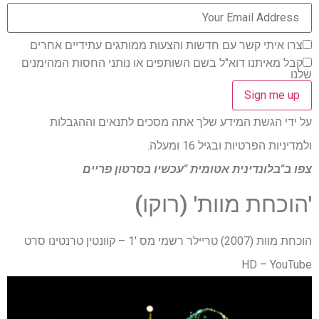
צרו איתי קשר עם חדשות והצעות ממותגים עתידיים אחרים
קבל מאיתנו דוא"ל בשם השותפים או נותני החסות המהימנים
שלנו
על ידי הגשת המידע שלך אתה מסכים לתנאים וההגבלות
ולמדיניות הפרטיות ובגיל 16 ומעלה.
צפו ב"בלונדינית אטומית "עכשיו בסרטון פריים
'הוכחת מוות' (רוקו)
הוכחת מוות (2007) טריילר רשמי מס '1 – קוונטין טרנטינו סרט
HD – YouTube