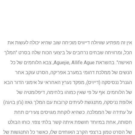
אין זה מפתיע שוויולה דייוויס מוכיחה שוב שהיא יכולה לעשות את
הכל, ומרוויחה שבחים נרחבים על ביצועי הכוח שלה בסרט "המלך
האישה". בהשראת Aguejie, Allife Ague, צבא הלוחמים של כל
הנשים של ממלכת דהומי במערב אפריקה, הסרט עוקב אחר
הגנרל ננסיסקה (דייויס), מפקד נערץ האחראי על אימוני הדור הבא
של הלוחמים. אף על פי שאין כמוהו בלחימה, דיפלומטיה של
אלופת נניסקה, מתנגשת לעיתים קרובות עם המלך גאזו (ג'ון בויגה)
על עתידה של הממלכה. כשהיא לוקחת מגויסים צעירים תחת
חסותה, אחת במיוחד חושפת איתה קשר בלתי צפוי. כוחו הבולט
של הסרט טמון ברצפי הקרב האוחזים שלו, כאשר כל התנגשות של