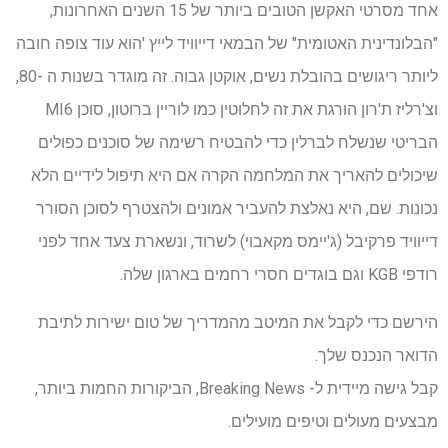
אחד מסרטי האקשן הטובים ביותר של 15 השנים האחרונות,
"הבלונדינית האטומית" של הבמאי דייוויד לייץ 'הוא עוד צופה חובה
ליותר ריגושים בהובלת נשים, אוקטן גבוה. זה מוגדר בשנות ה -80,
וצ'רליז ת'רון הורגת את זה לחלוטין כמו לוריין ברוטון, סוכן MI6
הבריטי שנשלח לברלין כדי להבטיח רשימה של סוכנים כפולים
שיכולים להאריך את המלחמה הקרה אם היא תיפול לידיים הלא
נכונות. שם, היא נאלצת להעביר אמונים ולהצטרף לסוכן הסורר
דייוויד פרקיבל (ג'יימס מקאבוי) לשרוד, ונשארת צעד אחד לפני
רודפי KGB וגם בוגדים חסרי רחמים בארגון שלה.
הירשם כדי לקבל את המיטב מהמדריך של טום ישירות לתיבת
הדואר הנכנס שלך.
קבל גישה מיידית ל- Breaking News, הביקורות החמות ביותר,
מבצעים מעולים וטיפים מועילים.