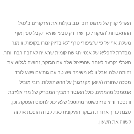
הארלי קווין של מרגוט רובי גנב בקלות את הזרקורים ב"סגל
ההתאבדות "המקורי, כך שזה רק טבעי שהיא תקבל ספין אוף
משלה. אף על פי ש"ציפורי טרף "לא בדיוק זמרו בקופות, זו מנה
מבדרת להפליא של אנטי-הגישה קומית שראויה לאהבה רבה יותר.
הארלי נקבעה לאחר שהפיצול שלה עם הג'וקר, נחושה לגלוש את
זהותה שלה. אבל זו לא משימה פשוטה עם גות'אם פשע לורד
מסכה שחורה (איואן מקגרגור) על ההשתוללות. רובי מוביל
אנסמבל מהממים, כולל האנטר המביך המבריק של מרי אליזבת
ווינסטד ורוזי פרז כשוטר מתוסכל שלא יכול לתפוס הפסקה. וכן,
סצנת כריך ארוחת הבוקר האיקונית כעת לבדה הופכת את זה
לשווה את השעון.