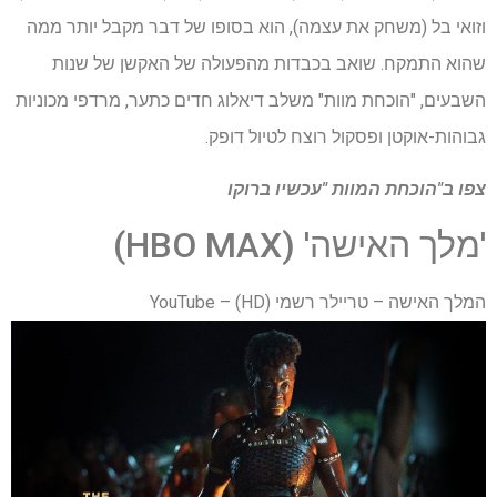
וזואי בל (משחק את עצמה), הוא בסופו של דבר מקבל יותר ממה
שהוא התמקח. שואב בכבדות מהפעולה של האקשן של שנות
השבעים, "הוכחת מוות" משלב דיאלוג חדים כתער, מרדפי מכוניות
גבוהות-אוקטן ופסקול רוצח לטיול דופק.
צפו ב"הוכחת המוות "עכשיו ברוקו
'מלך האישה' (HBO MAX)
המלך האישה – טריילר רשמי (HD) – YouTube