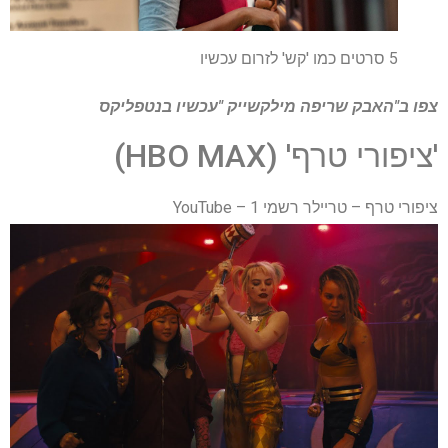
5 סרטים כמו 'קש' לזרום עכשיו
צפו ב"האבק שריפה מילקשייק "עכשיו בנטפליקס
'ציפורי טרף' (HBO MAX)
ציפורי טרף – טריילר רשמי 1 – YouTube