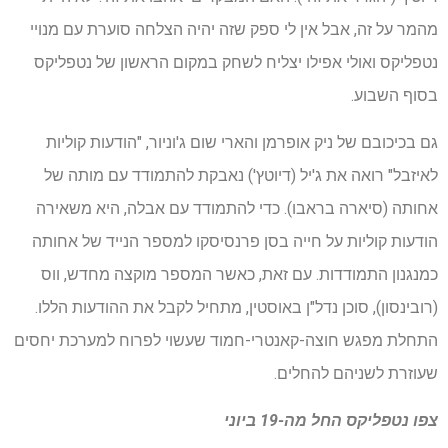
מהמר על זה, אבל אין לי ספק שזה יהיה הצלחה סוערת עם מנויי
נטפליקס ואולי אפילו יצליח לשחק במקום הראשון של נטפליקס
בסוף השבוע.
גם בכיכובם של ניק אופרמן והארי שום ג'וניור, "הודעות קוליות
לאיזבל" רואה את ג'יל (דיוטץ') נאבקת להתמודד עם מותה של
אחותה (סיארה בראבו). כדי להתמודד עם אבלה, היא משאירה
הודעות קוליות על חייה בסן פרנסיסקו למספר הנייד של אחותה
כמנגנון התמודדות. עם זאת, כאשר המספר מוקצה מחדש, ווס
(רובינסון), סוכן נדל"ן באוסטין, מתחיל לקבל את ההודעות הללו.
התחלת מפגש חוצה-קאנטרי-חמוד שעשוי לפרוח למערכת יחסים
שעוזרת לשניהם להחלים.
צפו
נטפליקס
החל מה-19 ביוני