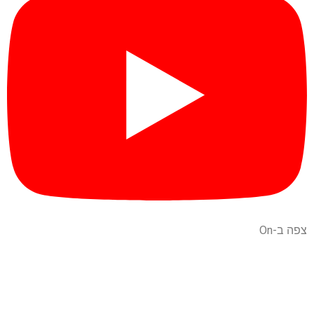
צפה ב-On