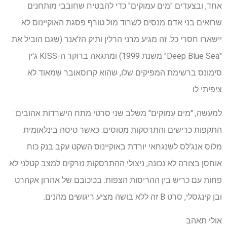
אחד, ובצעדים "מים עמוקים" כדי להבטיח שחובבי מותחנים
שרואים בני אדם מנסים לשרוד מול טורף פסגת האוקיינוס ​​לא
יישארו חסרי כל. זה מגיע מרני הרלין ותיק הז'אנר (שגם הוביל את
"Deep Blue Sea" משנת 1999) ומתגאה ברוקר ה-KISS ג'ין
סימונס ברשימת המפיקים שלו, שהוא קרוסאובר שמאוד לא
ציפיתי לו.
למעשה, "מים עמוקים" משלב שני סרטי מתח הישרדות אהובים:
התקפות כרישים והתרסקות מטוסים. כאשר טיסה בינלאומית
מלוס אנג'לס לשנגחאי יורדת באוקיינוס ​​השקט עקב בנק כוח
אוחסן בצורה לא נכונה, ניצולי ההתרסקות נזרקים למצב קטלני לא
פחות עם כריש בין ההריסות הצפות. בכיכובם של אהרון אקהרט
ובן קינגסלי, סרט B זה ללא בושה מציע ריגושים מהנים.
אולי תאהב