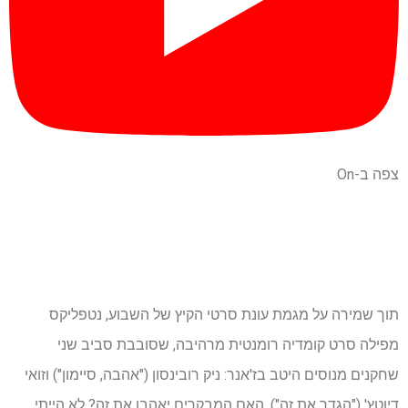
צפה ב-On
תוך שמירה על מגמת עונת סרטי הקיץ של השבוע, נטפליקס
מפילה סרט קומדיה רומנטית מרהיבה, שסובבת סביב שני
שחקנים מנוסים היטב בז'אנר: ניק רובינסון ("אהבה, סיימון") וזואי
דיוטץ' ("הגדר את זה"). האם המבקרים יאהבו את זה? לא הייתי