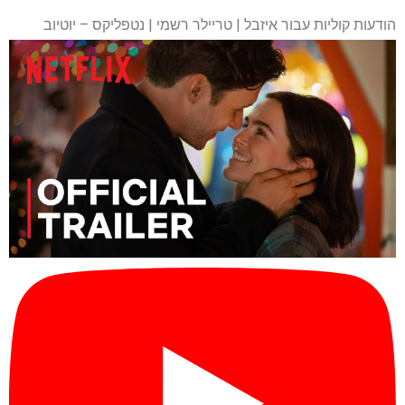
הודעות קוליות עבור איזבל | טריילר רשמי | נטפליקס – יוטיוב