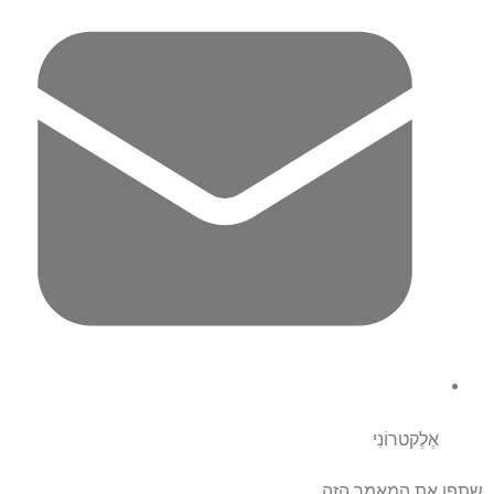
אֶלֶקטרוֹנִי
שתפו את המאמר הזה