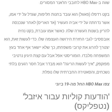
שווה ב-HBO Max לחובבי הז'אנר המסורים.
בקט רדפלו (פאוול) הוא עובד בחנות חליפות, שגדל על ידי אמו,
אשר נדחתה על ידי אביה העשיר (אד האריס) לאחר שנכנסה
להריון בשנות העשרה שלה. כאשר אמו עוברת, בקט נהיה
אובססיבי לגבי החזרת הירושה העצומה שלו. כדי לעשות זאת, הוא
יצטרך להרוג את קרובי משפחתו, כך שלא יישאר אף אחד בעץ
המשפחה מלבדו. הומוריסטי אפל אבל עם קצת היגיון נרטיבי
מפוקפק, "איך לעשות הריגה" הוא מבדר אבל חסר רגעים בלתי
נשכחים, והסאטירה החברתית שלו נופלת.
צפו
HBO Max
החל מה-19 ביוני
'הודעות קוליות עבור איזבל'
(נטפליקס)