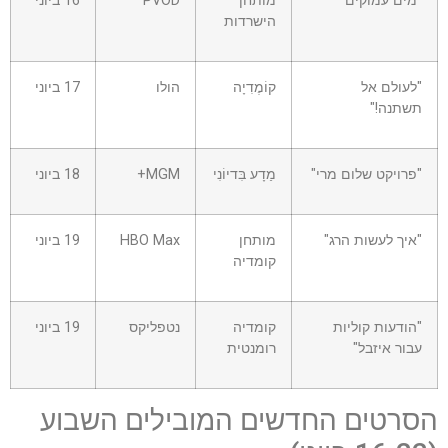
"מים עמוקים"
מותחן
PVOD
16 ביוני
הישרדות
"לעולם אל
קוֹמֶדִיָה
הולו
17 ביוני
תשתנה!"
"פרויקט שלום מרי"
מַדָע בִּדיוֹנִי
MGM+
18 ביוני
"איך לעשות הרג"
מותחן
HBO Max
19 ביוני
קומדיה
"הודעות קוליות
קומדיה
נטפליקס
19 ביוני
עבור איזבל"
רומנטית
הסרטים החדשים המובילים השבוע