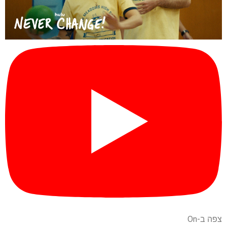
צפה ב-On