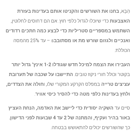
הַבָּא,
בחנו את השורשים והקניטו אותם בעדינות בעזרת
האצבעות
כדי שיוכלו לגדול כלפי חוץ. אם הם דחוסים לחלוטין,
השתמש במספריים סטריליות כדי לבצע כמה חתכים רדודים
ואנכיים ולגזום שורש מת או מסתובב
s – עד 25% מהמסה
הכוללת.
העבירו את הצמח למיכל חדש שגודלו 1-2 אינץ' גדול יותר
בקוטר וכולל חורי ניקוז טובים.
התיישבו על שכבה של תערובת
עציצים טרייה
במפלס הקרקע המקורי שלו, ו
חולה את הצדדים,
ולחץ בעדינות כלפי מטה כדי להסיר כיסי אוויר
.
סיים עד
השקיה יסודית כדי ליישב את האדמה, הנחת העציץ
באור בהיר ועקיף, והמתנה של 2 עד 4 שבועות לפני הדישון.
כך שהשורשים יכולים להתאושש בבטחה.