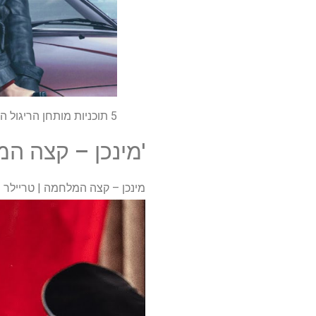
5 תוכניות מותחן הריגול הטובות ביותר בנטפליקס להזרמה ברגע זה
'מינכן – קצה ה
מינכן – קצה המלחמה | טריילר ר