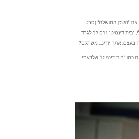
חת בנטפליקס ב-25 באוקטובר והצליח להדיח גם את "ציידי השדים של K-Pop" וגם את "השכן המושלם" (סרט
 "בית דינמיט" גרם לך לגרד
הזה בעצם, אתה יודע… משתלם?
 כמו "בית דינמיט" שלדעתי