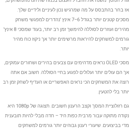
גודל המסך משנה את ההבדל העצום בכמה שתיהנו מהמשחקים,
אז בחר בהתבסס על מה שמרגיש נכון לעיניים ולידיים שלך.
מסכים קטנים יותר בגודל 6–7 אינץ 'נהדרים למפגשי משחק
מהירים ועוזרים לסוללה להימשך זמן רב יותר, בעוד שמסכי 8 אינץ'
גורמים למשחקים להיראות מרשימים יותר אך ניקוז כוח מהיר
יותר.
מסכי OLED נראים מדהימים עם צבעים בהירים ושחורים עמוקים,
אך הם עולים יותר ועלולים לפגוע בחיי הסוללה. חשוב אם אתה
רוצה את המשחקים הכי נראים האפשריים או העדיף לשחק זמן רב
יותר בלי להטעין.
גם רזולוציית המסך וקצב הרענון חשובים. תצוגה של 1080p היא
נקודה מתוקה עבור מרבית כפות היד – חדה מבלי להיות תובענית
מדי בביצועים. שיעורי רענון גבוהים יותר גורמים למשחקים