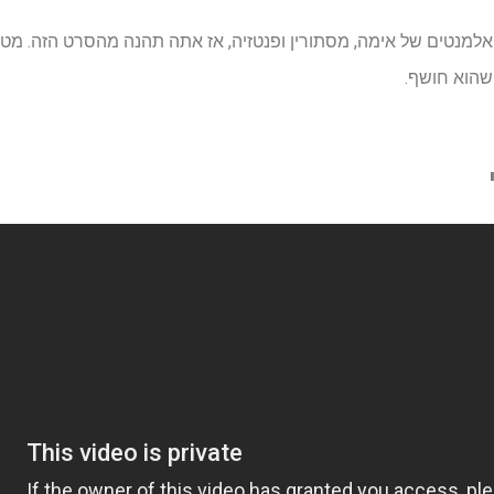
נטים של אימה, מסתורין ופנטזיה, אז אתה תהנה מהסרט הזה. מטר
 שהוא חושף.