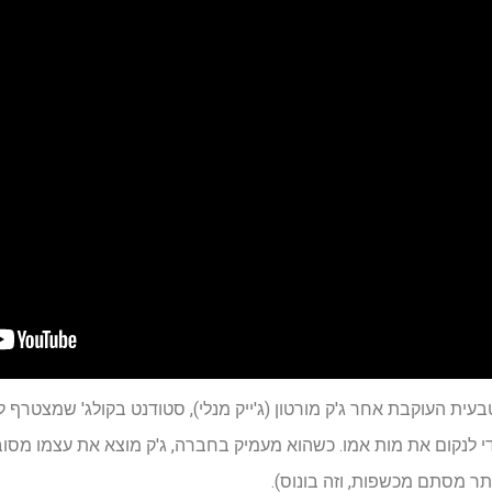
ית העוקבת אחר ג'ק מורטון (ג'ייק מנלי), סטודנט בקולג' שמצטרף
 לנקום את מות אמו. כשהוא מעמיק בחברה, ג'ק מוצא את עצמו מסו
ותר מסתם מכשפות, וזה בונוס).