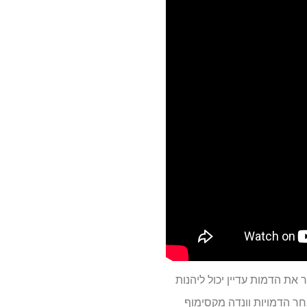
 לבדוק שוב. מי שלא מכיר את הדמות עדיין יכול ליהנות
תוכניות או סרטים קודמים ביקום של מארוול. "WandaVision" עוקב אחר הדמויות וונדה מקסימוף