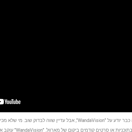
לכל מעריץ של מארוול אולי אתה כבר יודע על "WandaVision", אבל עדיין שווה
מהסדרה מבלי שיצטרך לצפות ב