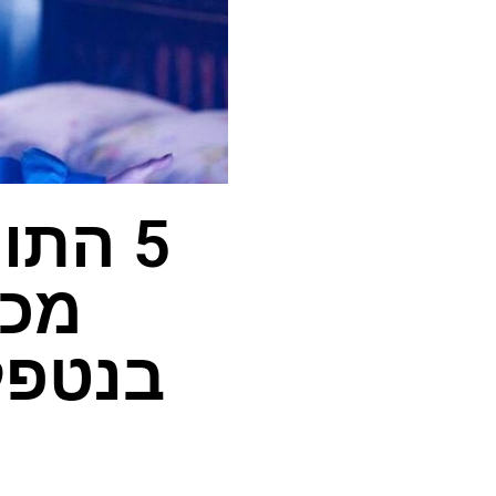
5 התו
מכש