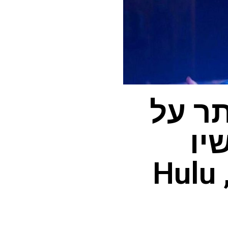
תר על
יו
בנטפליקס, דיסני פלוס, Hulu