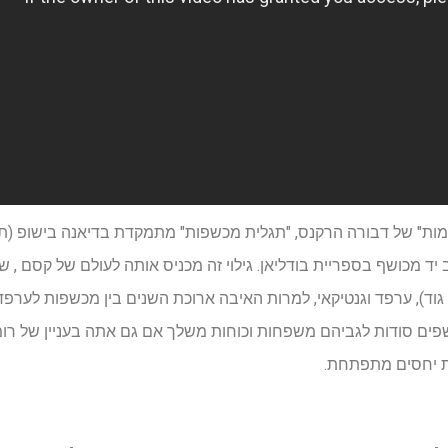
ות" של דבורה הרקנס, "תגלית מכשפות" מתמקדת בדיאנה בישופ (תר
ד מכושף בספריית בודליאן. גילוי זה מכניס אותה לעולם של קסם , שד
ו גוד), ערפד וגנטיקאי, למרות האיבה ארוכת השנים בין מכשפות לערפ
ים סודות לגביהם משפחות וכוחות משלך אם גם אתה בעניין של רומנ
ת יחסים מתפתחת.