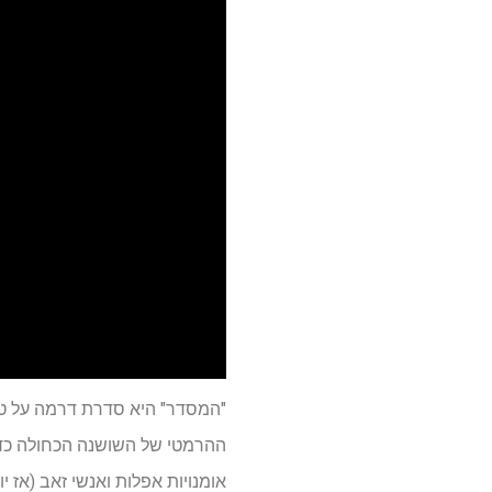
"המסדר" היא סדרת דרמה על טבע
ההרמטי של השושנה הכחולה כדי
אומנויות אפלות ואנשי זאב (אז י