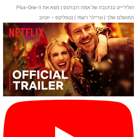
הולידיייט בכיכובה של אמה רוברטס | מצא את ה-Plus-One
המושלם שלך | טריילר רשמי | נטפליקס – יוטיוב