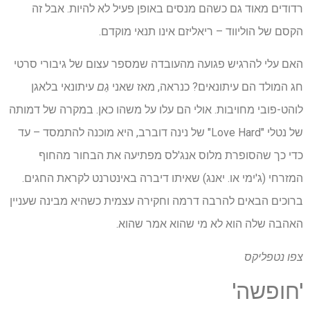
רדודים מאוד גם כשהם מנסים באופן פעיל לא להיות. אבל זה
הקסם של הוליווד – ריאליזם אינו תנאי מוקדם.
האם עלי להרגיש פגועה מהעובדה שמספר עצום של גיבורי סרטי
חג המולד הם עיתונאים? כנראה, מאז שאני
גַם
עיתונאי בלאגן
לוהט-פובי מחויבות. אולי הם עלו על משהו כאן. במקרה של דמותה
של נטלי "Love Hard" של נינה דוברב, היא מוכנה להתמסד – עד
כדי כך שהסופרת מלוס אנג'לס מפתיעה את הבחור מהחוף
המזרחי (ג'ימי או. יאנג) שאיתו דיברה באינטרנט לקראת החגים.
ברוכים הבאים להרבה דרמה וחקירה עצמית כשהיא מבינה שעניין
האהבה שלה הוא לא מי שהוא אמר שהוא.
צפו
נטפליקס
'חופשה'