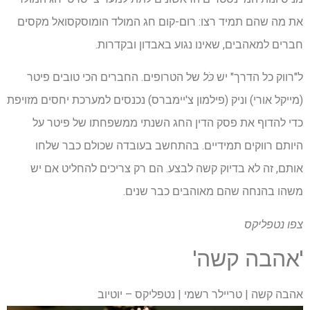
את מה שהם תמיד רצו: רום-קום חג המולד הומוסקסואל מקסים
חברים למאהבים, שאינו נגוע באבדון ובקדרות.
ל"רווק כל הדרך" יש
כֹּל
של הטרופים. החברים הכי טובים פיטר
(מייקל אורי) וניק (פילמון צ'יימברס) נכנסים למערכת יחסים מזויפת
כדי להדוף את פסק הדין החג השנתי ממשפחתו של פיטר על
היותם רווקים תמידיים. בהתחשב בעובדה שכולם כבר שלחו
אותם, זה לא בדיוק קשה לבצע. הם רק צריכים להחליט אם יש
משהו בהנחה שהם מאוהבים כבר שנים.
צפו
נטפליקס
'אהבה קשה'
אהבה קשה | טריילר רשמי | נטפליקס – יוטיוב