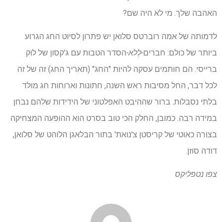
האהבה שלך. מי לא היה שם?
לדמותה של אמה רוברטס סלואן יש פתרון לסיוט החג הגרוע
ביותר של כולם: חברים
-לְלֹא-
הסדר הטבות עם ג'קסון של לוק
ברייסי. הם חותמים עסקה להיות "החג" (תאריך החג) זה של זה
לכל דבר, החל מסיבות ראש השנה, חתונות וארוחות חג מולד
בלתי נסבלות. ברור שההיבט האפלטוני של הידידות שלהם נבחן
במידה רבה. כמובן, החלק הכי טוב בסרט הוא ההופעה המצחיקה
בצורה כאוטי של קריסטן צ'נואת' בתור הבלאגן הלוהט של סלואן,
דודה סוזן.
צפו
נטפליקס