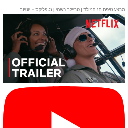
מבצע טיפת חג המולד | טריילר רשמי | נטפליקס – יוטיוב