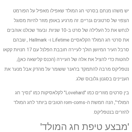
יש משהו מנחם בסרטי חג המולד שאפילו מאפיל על הפורמט
הצפוי של סרטונים גנריים. זה מרגיע באופן מוזר להיות מסוגל
לנחש את כל העלילה של סרט ב-10 שניות. ובעוד שכולנו אוהבים
את סרטי חג המולד הקלאסיים Lifetime ו- Hallmark , שבהם
סרבל העיר המיושן הולך לעיירה חובבת הפלנל עם 17 חנויות קקאו
לוהטות כדי להציל את אלה של העיירה (הכנס קלישאה כאן),
נטפליקס מרבה להתמקד בז'אנר ששומר על מהדק אבל מנער את
העניינים בסגנון גלובוס שלג.
בין סרטים מוזרים כמו "Lovehard" לקלאסיקות כמו "נסיך חג
המולד", הנה חמשת ה-rom-coms הטובים ביותר לחג המולד
להזרים בנטפליקס.
'מבצע טיפת חג המולד'