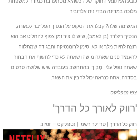
כובע העיתונאי החוקר שלה כשהיא מסתערבת כמורה למשפחת
מלוכה במדינה הבדיונית אלדוביה.
המשימה שלה? קבלו את הסקופ על הנסיך הפלייבוי לכאורה,
הנסיך ריצ'רד (בן לאמב), שיש לו ציר זמן צפוף להחליט אם הוא
רוצה להיות מלך או לא. סימן לרומנטיקה והבגידה שמתלווה
להעמיד פנים שאתה מישהו שאתה לא כדי לחשוף את הבחור
שאתה נופל עליו. מֵבִיך. בהתחשב בעובדה שיש שלושה סרטים
בסדרה, אתה כנראה יכול להבין את השאר.
צפו
נטפליקס
'רווק לאורך כל הדרך'
רווק כל הדרך | טריילר רשמי | נטפליקס – יוטיוב