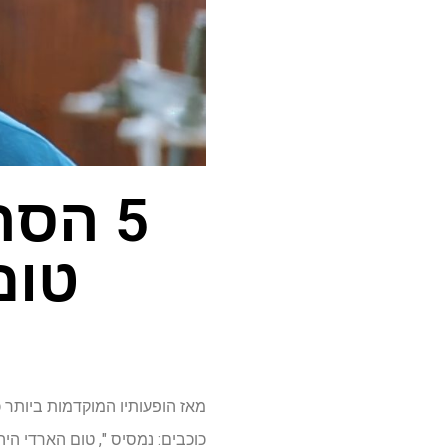
5 הס
טום
כוכבים: נמסיס ", טום הארדי היה