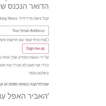
הדואר הנכנס של
קבל גישה מיידית ל- Breaking News, הביקורות החמות ביותר, מבצעים מעולים וטיפים מועילים.
צרו איתי קשר עם חדשות והצע
על ידי הגשת המידע שלך אתה מסכים 
הרדי אף פעם לא מוריד את תשו
בשלטון נוסף.
שכרתי/קנה בשעה
תַפּוּחַ
אוֹ
אֲמ
'האביר האפל עול