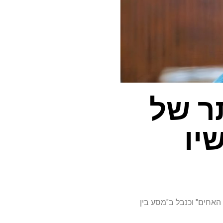
תר של
יו
י סקוט ובמיניזריות "להקת האחים" וכנבל ב"מסע בין