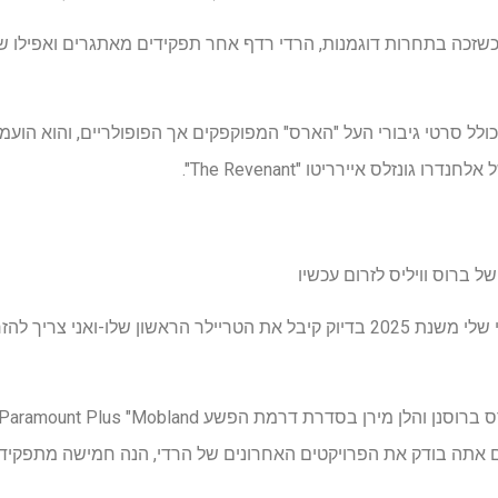
שזכה בתחרות דוגמנות, הרדי רדף אחר תפקידים מאתגרים ואפילו שו
, כולל סרטי גיבורי העל "הארס" המפוקפקים אך הפופולריים, והוא הוע
ונזלס איירריטו "The Revenant".
הסרט הנטפליקס הכי צפוי שלי משנת 2025 בדיוק קיבל את הטריילר הראשון שלו-
 של נטפליקס "Havoc". אם אתה בודק את הפרויקטים האחרונים של הרדי, הנה חמישה מת