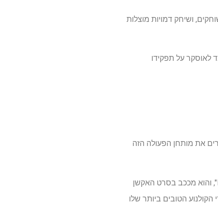
חקים, ושיחק דמויות מוצלות
מד לאוסקר על תפקידו
ואני צריך להזרים את מותחן הפעולה הזה
הרדי מופיע בימים אלה לצד פירס ברוסנן והלן מירן בסדרת דרמת הפשע Paramount Plus "Mobland", והוא מככב בסרט האקשן
פקידי הקולנוע הטובים ביותר שלו