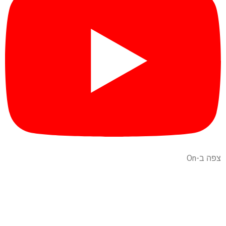
צפה ב-On