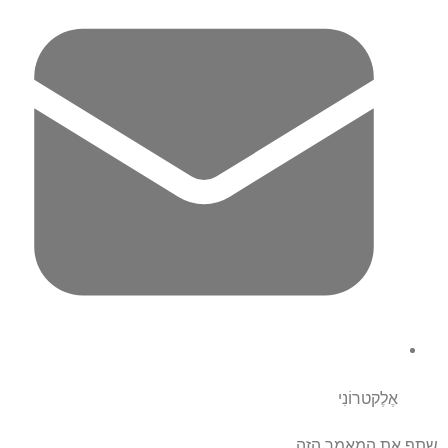
אֶלֶקטרוֹנִי
שתף את המאמר הזה