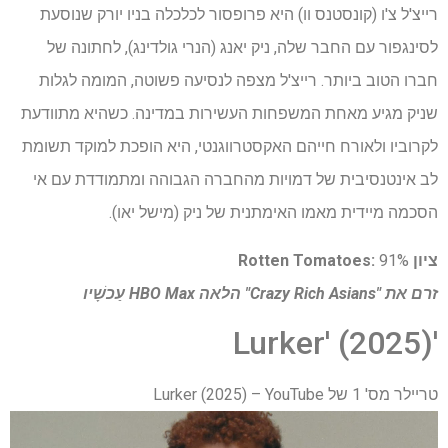
רייצ'ל צ'ו (קונסטנס וו) היא פרופסור לכלכלה בניו יורק שנוסעת
לסינגפור עם החבר שלה, ניק יאנג (הנרי גולדינג), לחתונה של
חברו הטוב ביותר. רייצ'ל מצפה לנסיעה פשוטה, המומה לגלות
שניק מגיע מאחת המשפחות העשירות במדינה. כשהיא מתוודעת
לקרוביו ולאורח חייהם האקסטרווגנטי, היא הופכת למוקד תשומת
לב אינטנסיבית של דמויות מהחברה הגבוהה ומתמודדת עם אי
הסכמה מיידית מאמו האימתנית של ניק (מישל יאו).
ציון Rotten Tomatoes:
91%
זרם את "Crazy Rich Asians" הלאה
HBO Max
עַכשָׁיו
'Lurker' (2025)
טריילר מס' 1 של Lurker (2025) – YouTube