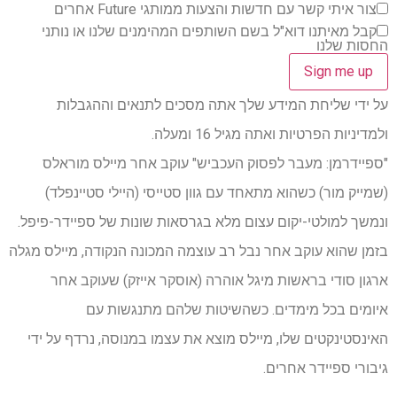
צור איתי קשר עם חדשות והצעות ממותגי Future אחרים
קבל מאיתנו דוא"ל בשם השותפים המהימנים שלנו או נותני
החסות שלנו
על ידי שליחת המידע שלך אתה מסכים לתנאים וההגבלות
ולמדיניות הפרטיות ואתה מגיל 16 ומעלה.
"ספיידרמן: מעבר לפסוק העכביש" עוקב אחר מיילס מוראלס
(שמייק מור) כשהוא מתאחד עם גוון סטייסי (היילי סטיינפלד)
ונמשך למולטי-יקום עצום מלא בגרסאות שונות של ספיידר-פיפל.
בזמן שהוא עוקב אחר נבל רב עוצמה המכונה הנקודה, מיילס מגלה
ארגון סודי בראשות מיגל אוהרה (אוסקר אייזק) שעוקב אחר
איומים בכל מימדים. כשהשיטות שלהם מתנגשות עם
האינסטינקטים שלו, מיילס מוצא את עצמו במנוסה, נרדף על ידי
גיבורי ספיידר אחרים.