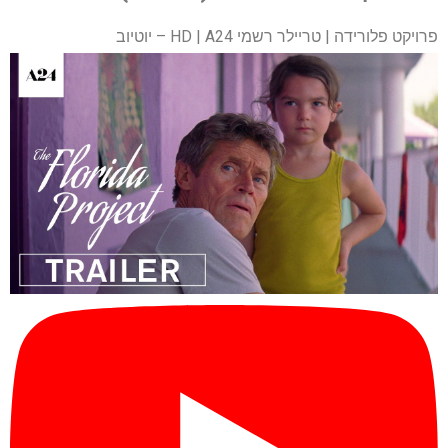
פרויקט פלורידה | טריילר רשמי HD | A24 – יוטיוב