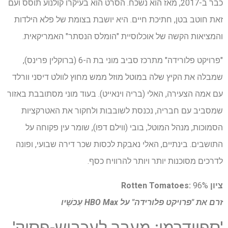
כבר ב-2017, מאז הוא נשכח. הסרט הוא בעיקרו קולנוע תוסס ועם
זאת חוטב בטן, חתיכת חיים. היא יושבת בצומת של פלא הילדות
והמציאות הקשה של אוכלוסיית "הומלס הנסתר" האמריקאית.
"פרויקט פלורידה" מתרכז סביב מוני בת ה-6 (ברוקלין פרינס),
שמבלה את הקיץ שלה במוטל מוזל ממש מחוץ לוולט דיסני וורלד
עם אמה הצעירה, האלי (בריה וינאייט). בעוד מוני מסתובבת באזור
שמסביב עם חבריה, נכנסת לשובבות ולחקור את האטרקציות
הסמוכות, מנהל המוטל, בובי (ווילם דפו), שומר עין פקוחה על
התושבים. בינתיים, האלי נאבקת לכסות שכר דירה שבועי, ופונה
לדרכים מסוכנות יותר ויותר להרוויח כסף.
ציון Rotten Tomatoes:
96%
זרם את "פרויקט פלורידה" על
HBO Max
עַכשָׁיו
'ספיידרמן: מעבר לעכביש-פסוק'