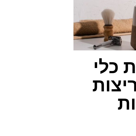
ת כלי
יצות
ת