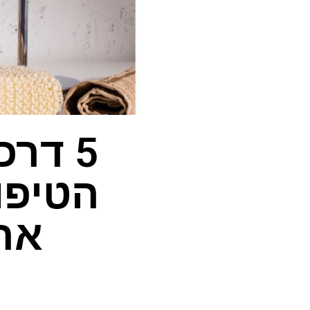
5 דר
הטיפו
אר