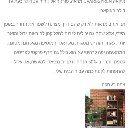
איקאה DVÄRGSYREN מראה, פורניר אלון:
היה 39 דולר
כעת 19
דולר
באיקאה
אני אוהב מראות. לא רק שהם דרך מצוינת לשפר את החדר באופן
מיידי, אלא שהם גם יכולים לגרום לחלל קטן להיראות גדול ומואר
יותר. לאחד הזה יש מסגרת מעץ אלון המוסיפה מגע חם ומסוגנן,
המתאימה יפה לרהיטי עץ. הוא כולל גם מדף פרקטי לפריטים
קטנים יותר. וב-50% הנחה, זו קניית מציאה. למעשה, אני עלול
להתפתות לקנות כמה עבור הבית שלי.
צפה בעסקה