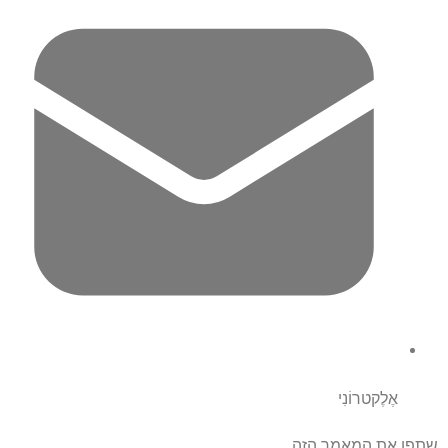
אֶלֶקטרוֹנִי
שתפו את המאמר הזה