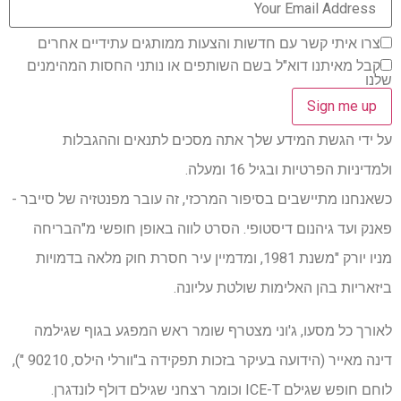
צרו איתי קשר עם חדשות והצעות ממותגים עתידיים אחרים
קבל מאיתנו דוא"ל בשם השותפים או נותני החסות המהימנים
שלנו
על ידי הגשת המידע שלך אתה מסכים לתנאים וההגבלות
ולמדיניות הפרטיות ובגיל 16 ומעלה.
כשאנחנו מתיישבים בסיפור המרכזי, זה עובר מפנטזיה של סייבר -
פאנק ועד גיהנום דיסטופי. הסרט לווה באופן חופשי מ"הבריחה
מניו יורק "משנת 1981, ומדמיין עיר חסרת חוק מלאה בדמויות
ביזאריות בהן האלימות שולטת עליונה.
לאורך כל מסעו, ג'וני מצטרף שומר ראש המפגע בגוף שגילמה
דינה מאייר (הידועה בעיקר בזכות תפקידה ב"וורלי הילס, 90210 "),
לוחם חופש שגילם ICE-T וכומר רצחני שגילם דולף לונדגרן.