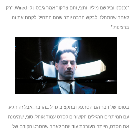
"נכנסנו וביקשנו מיליון וחצי, והם צחקו," אמר גיבסון ל- Wired. "רק
לאחר שהתחלנו לבקש הרבה יותר שהם התחילו לקחת את זה
ברצינות."
בסופו של דבר הם הסתפקו בתקציב גדול בהרבה, אבל זה הגיע
עם המיתרים הרגילים הקשורים לסרט עמוד אוהל. סוני, שמימנה
את הסרט, הייתה מעורבת עוד יותר לאחר שהסרט הקודם של