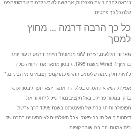
כנראה להבהיר את הצרכנות, אך קשה לשרש לדמות שהמוטיבציה
שלה כל כך פתטית.
כל כך הרבה דרמה … מחוץ
למסך
מאחורי הקלעים, יצירת "ג'וני מנמונית" הייתה דרמטית עוד יותר.
בראיון ל- Wired משנת 1995, גיבסון מתאר את החוויה כולה
כ"היות חלק ממה שלעתים הרגיש כמו קמפיין צבאי מימי הביניים. "
אפילו להשיג את הסרט בכלל היה אתגר יוצא דופן. גיבסון ולונגו
בדקו במקור פרויקט בעל תקציב נמוך שיכול לחקור את
הפופולריות הגוברת של האינטרנט בשנת 1995 דרך עדשת
דיסטופיה של סייבר-פאנק. אבל האולפנים לא התעניינו בסרט של
בית אמנות. הם רצו שובר קופות.