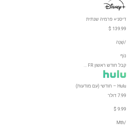
דיסני+ פרמיה שנתית
139.99 $
/שָׁנָה
נוֹף
קבל חודש ראשון FR …
Hulu – חודשי (עם מודעות)
7.99 דולר
9.99 $
/Mth