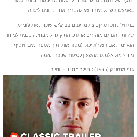
ידוע), "שליח נתונים" שתפקידו להעלות מידע סודי ביותר במוחו
באמצעות שתל מיוחד ואז להבריח את הנתונים ליעדה.
בתחילת הסרט, קבוצת מדענים בבייג'ינג שוכרת את ג'וני על
שירותיו. הם גם מזהירים אותו כי התיק גדול מבחינה טכנית למוחו.
הוא ימות אם הוא לא יכול למסור אותו תוך מספר ימים, ויוסיף
מירוץ מול אלמנט מהשעון לסיפור שכבר תזזמה.
ג'וני מנמוניק (1995) טריילר מס '1 – יוטיוב