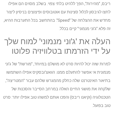
ריבס, "מהירות", הפך ללהיט בלתי צפוי. בשלב מסוים הם אפילו
לחצו לגיבסון לכלול סצינות עם אוטובוסים ופיצוצים בניסיון ליצור
מחדש את ההצלחה של "Speed". בהתחשב בכל התערבות ההיא,
זה פלא "ג'וני מנמוני" קיים בכלל.
העלה את 'ג'וני מנמוני' למוח שלך
על ידי הזרמתו בטלוויזיה פלוטו
למרות שזה יכול להיות סרט לא מושלם במיוחד, "מורשת" של ג'וני
מנמונית אי אפשר להתעלם ממנו. הוואצ'ובסקיס אפילו השתמשו
בתיאור האינטרנט שלה כחלק מהמגרש שלהם עבור "המטריצה",
שלקחה את מושגי החיים האלה במרחב הסייבר והסכנות של
הטכנולוגיה (וקיאנו ריבס) והפכו אותם למשהו טוב אפילו יותר: סרט
טוב בפועל.