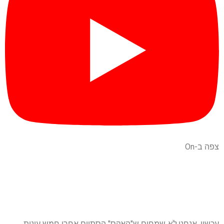
צפה ב-On
עכשיו, אנחנו
לֹא
שמחים ש"האקס" הסתיים אחרי חמש עונות