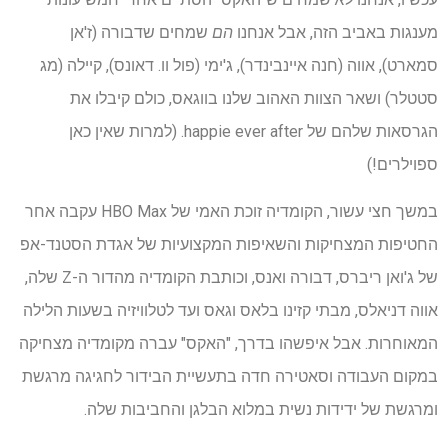
מענגות באביב הזה, אבל אנחנו
הם
שמחים שדבורה (ז'אן
סמארט), אווה (חנה איינבינדר), ג'ימי (פול וו. דאונס), קיילה (מג
סטטלר) ושאר הצוות האהוב שלנו בווגאס, כולם קיבלו את
הגרסאות שלהם של happie ever after. (למרות שאין כאן
ספוילרים!)
במשך חצי עשור, הקומדיה זוכת האמי של HBO Max עקבה אחר
החטיפות המצחיקות והשאיפות המקצועיות של אגדת הסטנד-אפ
של ג'ואן ריברס, דבורה ואנס, וכותבת הקומדיה מהדור ה-Z שלה,
אווה דניאלס, מבתי קזינו בלאס וגאס ועד לטלוויזיה בשעות הלילה
המאוחרות. אבל איפשהו בדרך, "האקס" עברה מקומדיה מצחיקה
במקום העבודה וסאטירה חדה בתעשיית הבידור לחגיגה מרגשת
ומרגשת של ידידות נשית במלוא הבלגן והחביבות שלה.