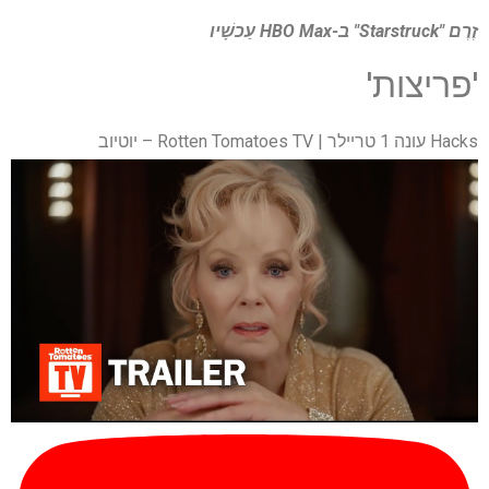
זֶרֶם
"Starstruck" ב-HBO Max
עַכשָׁיו
'פריצות'
Hacks עונה 1 טריילר | Rotten Tomatoes TV – יוטיוב