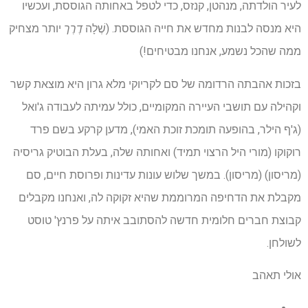
לעיר הולדתה, מנהטן, קנזס, כדי לטפל באחותה הגוססת, ועכשיו
היא מנסה לבנות מחדש את חייה הגוססת. (שֶׁלָה
דֶרֶך
יותר מצחיק
ממה שהכל נשמע, אנחנו מבטיחים!)
בזכות אהבתה הרדומה של סם לקריוקי מלא גרון היא מוצאת קשר
וקהילה עם תושבי העיירה המקומיים, כולל עמיתה לעבודה ג'ואל
(ג'ף הילר, בהופעה תומכת זוכת האמי), מדען קרקע בשם פרד
רוקוקו (מורי היל הרצוי תמיד) ואחותה שלה, בעלת הבוטיק גריסיה
(מריסון) (מריסון). במשך שלוש עונות עדינות ופרוסת חיים, סם
מקבלת את הדחיפה המרוממת שהיא זקוקה לה, ואנחנו מקבלים
קבוצת חברים חלומית חדשה להסתובב איתה על פרנץ' טוסט
לשולחן.
אולי תאהב