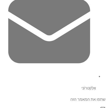
אֶלֶקטרוֹנִי
שתפו את המאמר הזה