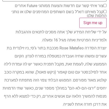
צור איתי קשר עם חדשות והצעות ממותגי Future אחרים
קבל מאיתנו דוא"ל בשם השותפים המהימנים שלנו או נותני
החסות שלנו
על ידי שליחת המידע שלך אתה מסכים לתנאים וההגבלות
ולמדיניות הפרטיות ואתה מגיל 16 ומעלה.
יוצרת הסדרה Rose Matafeo מככבת בתור ג'סי, ניו זילנדית בת
עשרים ומשהו שחיה ועובדת כמטפלת במזרח לונדון. הקיום
הממוצע שלה, לעומת זאת, מקבל תפנית כאשר יש לה עמדת לילה
אחד לסילבסטר עם טום קאפור (ניקש פאטל), שהוא במקרה כוכב
קולנוע מאוד מפורסם. המפגש הבלתי צפוי הזה מתפתח למערכת
יחסים "ירצו-הם-לא-הם" במהלך מספר שנים, כאשר שתי הדמויות
מנסות להמשיך הלאה עם אנשים אחרים, רק כדי למצוא ללא הרף
את דרכן חזרה אחת לשנייה.