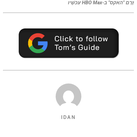
זֶרֶם
"האקס" ב-HBO Max
עַכשָׁיו
IDAN