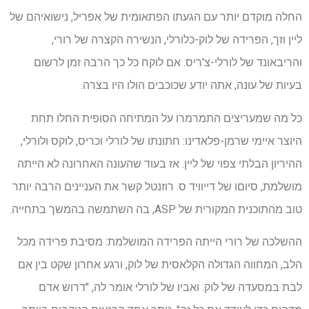
החלה מוקדם יותר עם הגעתו הפתאומית של אפריל, נישואיהם של
ליין וזך, הפרידה של לוק-כלורלי, הנשירה הקצרה של רורי,
והריבאונד של לורלי-צ'ריס. אם לוקח כל כך הרבה זמן לרשום
בעיות של עונה, אתה יודע שכוכבים הולו היו בצרה.
כל מה שמעריצים התמרמרו על המתיחה הסופית החלו תחת
היוצר איימי שרמן-פלאדינו: חתונתו של לורלי וכריס, לוקס ולורלי,
ההיריון הבלתי צפוי של ליין. אז בעוד שהעונה האחרונה לא הייתה
מושלמת, סיוםו של דייוויד ס. רוזנטל קשר את העניינים הרבה יותר
טוב מהתוכנית המקורית של ASP, בה השתמשה בהמשך בתחייה.
ההשלכה של רורי הייתה הפרידה המושלמת: מסיבת פרידה מכל
הלב, המחווה הגדולה הקלאסית של לוק, ורגע אחרון שקט בין אם
לבת במסעדה של לוק. ואביו של לורלי אומר לה, "דרוש אדם