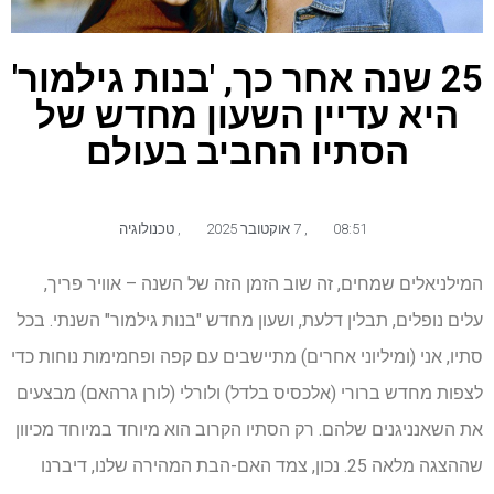
25 שנה אחר כך, 'בנות גילמור'
היא עדיין השעון מחדש של
הסתיו החביב בעולם
08:51
,
7 אוקטובר 2025
,
טכנולוגיה
המילניאלים שמחים, זה שוב הזמן הזה של השנה – אוויר פריך,
עלים נופלים, תבלין דלעת, ושעון מחדש "בנות גילמור" השנתי. בכל
סתיו, אני (ומיליוני אחרים) מתיישבים עם קפה ופחמימות נוחות כדי
לצפות מחדש ברורי (אלכסיס בלדל) ולורלי (לורן גרהאם) מבצעים
את השאנניגנים שלהם. רק הסתיו הקרוב הוא מיוחד במיוחד מכיוון
שההצגה מלאה 25. נכון, צמד האם-הבת המהירה שלנו, דיברנו