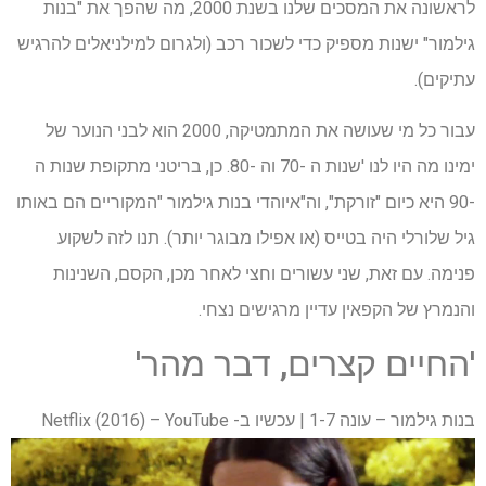
לראשונה את המסכים שלנו בשנת 2000, מה שהפך את "בנות
גילמור" ישנות מספיק כדי לשכור רכב (ולגרום למילניאלים להרגיש
עתיקים).
עבור כל מי שעושה את המתמטיקה, 2000 הוא לבני הנוער של
ימינו מה היו לנו 'שנות ה -70 וה -80. כן, בריטני מתקופת שנות ה
-90 היא כיום "זורקת", וה"איוהדי בנות גילמור "המקוריים הם באותו
גיל שלורלי היה בטייס (או אפילו מבוגר יותר). תנו לזה לשקוע
פנימה. עם זאת, שני עשורים וחצי לאחר מכן, הקסם, השנינות
והנמרץ של הקפאין עדיין מרגישים נצחי.
'החיים קצרים, דבר מהר'
בנות גילמור – עונה 1-7 | עכשיו ב- Netflix (2016) – YouTube