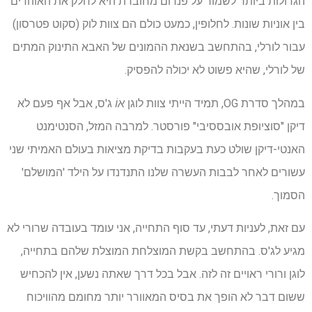
הגדולות ביותר לשמור על פנדום מחוברת היא לחלק את האוהדים
בין אוניות שונות. לחלופין, כמעט כולם הם צוות לוק (סקוט פטרסון)
עבור לורלי, בהתחשב בשנאת ההמונים של האבא התינוק המתים
של לורלי, שהיא פשוט לא יכולה להפסיק.
במהלך סדרת OG, תמיד הייתי צוות לוגן
אוֹ
ג'ס, אבל אף פעם לא
דיקן "סוציופת אובססיבי" פורסטר. למרבה המזל, הסנטימנט
האנטי-דיקן שולט כעת בעקבות בדיקת מציאות בעולם האמיתי שני
עשורים לאחר לבבות העשרה שלנו התנדנדו על הילד 'המושלם'
הסמוך.
עם זאת, לעניות דעתי, עד סוף התחייה, אני עומד בעובדה שרורי לא
מגיע לג'ס. בהתחשב בקשת המוצלחת המוצלת שלהם בתחייה,
לוגן ורורי ראויים זה לזה. אבל בכל דרך שאתה נשען, אין להכחיש
ששום דבר לא הופך את בסיס המאוורר יותר מחומם מהוויכוח