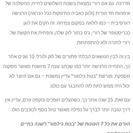
מדרכה. גם אם רורי נמצאת בשנות השלושים לחייה, ההשלכה של
אימהות חד הורית (ולוגן כאביה התינוקות ככל הנראה) הרגישה
רגרסיבית – כמו לולאה במקום צמיחה. זה הקים את לוגן
ככריסטופר של רורי, ג'ס בתור לוק שלה, והפחית את הקשת של
רורי לחזרה ולא להתפתחות.
בין זה לבין הנושאים הבלתי פתורים של לוק ולורלי 10 שנים אחר
כך, התחייה הרגישה יותר כמו שכתב עונה 7 מיושנת מאשר מסקנה
מספקת. מורשת "בנות גילמור" עדיין נמשכת – גם אם היוצר לא
יכול היה ממש לתת לזה להתבגר עם כולנו.
עם זאת, 25 שנה אחר כך, כשהעלים הופכים והקפה זורם, עדיין אין
דרך טובה יותר לברך על נפילה מאשר טיול נוסף לכוכבים הולו.
הזרם את כל 7 העונות של "בנות גילמור" ו"שנה בחיים