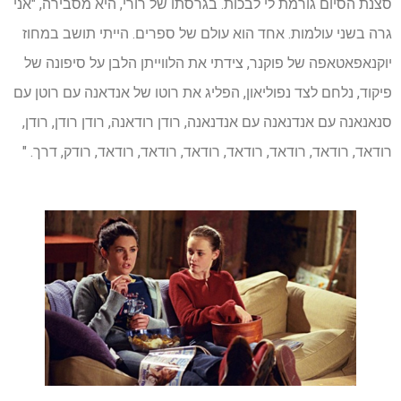
סצנת הסיום גורמת לי לבכות. בגרסתו של רורי, היא מסבירה, "אני
גרה בשני עולמות. אחד הוא עולם של ספרים. הייתי תושב במחוז
יוקנאפאטאפה של פוקנר, צידתי את הלווייתן הלבן על סיפונה של
פיקוד, נלחם לצד נפוליאון, הפליג את רוטו של אנדאנה עם רוטן עם
סנאנאנה עם אנדנאנה עם אנדנאנה, רודן רודאנה, רודן רודן, רודן,
רודאד, רודאד, רודאד, רודאד, רודאד, רודאד, רודאד, רודק, דרך. "