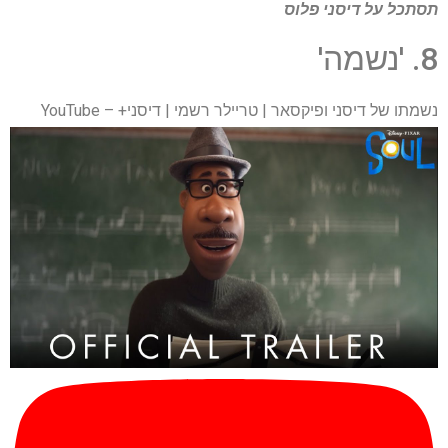
תסתכל על
דיסני פלוס
8. 'נשמה'
נשמתו של דיסני ופיקסאר | טריילר רשמי | דיסני+ – YouTube