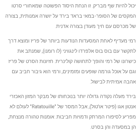
יכול להיות שף מבריק. זו הנחת היסוד הפשוטה שמאחורי סרטו
המקסים של הסופר-במאי בראד בירד על יושרה אמנותית, בצורה
של מכרסם עם חיך מעודן בצורה אדנית.
רמי מעדיף לאחת המסעדות הנודעות ביותר של פריז ומוצא דרך
לתקשר עם בוס בוס אלפרדו לינגוויני (לו רומנו), שמנתב את
כישרונו של רמי והופך לתחושה קולינרית. חזיונות הסרט של פריז
וגם על אוכל גורמה שופעים ומזמינים, ורמי הוא גיבור חביב עם
אהבה אמיתית לבישול.
בירד מעלה נקודה גדולה יותר בנוכחותו של מבקר המזון האכזרי
אנטון אגו (פיטר או'טול), אבל המסר של "Ratatouille" לעולם לא
מפריע לסיפורו המרתק ודמויות חביבות. אומנות טהורה מנצחת,
הן במסעדה והן בסרט.