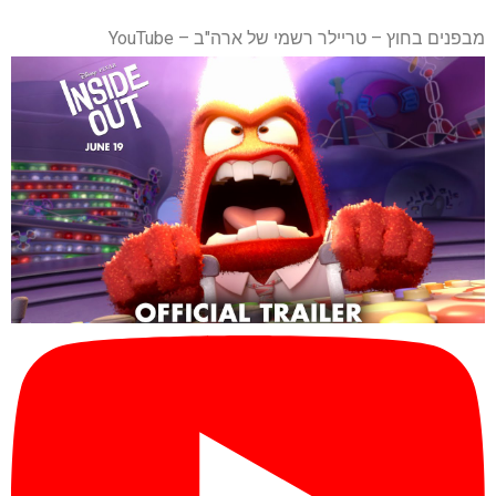
מבפנים בחוץ – טריילר רשמי של ארה"ב – YouTube