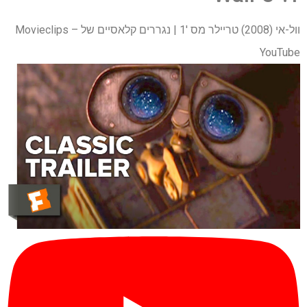
וול-אי (2008) טריילר מס '1 | נגררים קלאסיים של Movieclips –
YouTube