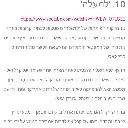
10. 'למעלה'
https://www.youtube.com/watch?v=HWEW_QTLSEE
10 הדקות הפותחות של "למעלה" מצוטטות לעתים קרובות כאחד
מהישגי הכתר של פיקסאר, אך גם שאר הסרט די טוב. אין להכחיש
את כוחו של המונטאז 'המוקדם המציג את הקשר לכל החיים בין
קרל לאלי.
הרצף ללא דיאלוג זה מגיע לאחר הצגתו יותר פעימה של קרל ואלי
כילדים, ושאר הסרט נמרץ באופן דומה. קרל (אד אסנר), כיום זקן
מפשע, יוצא להרפתקה לאזור נסתר של דרום אמריקה ומתיידד עם
שכנו הצעיר הלהוט ראסל (ג'ורדן נגאי).
ברור שהקרל הגרמפי יפתח את ליבו לחברות, אך המסע עדיין
יצירתי ומבדר. ביתו של קרל צף לדרום אמריקה המונע על ידי בלוני