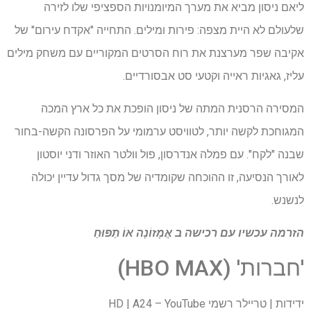
ליאם ניסון מביא את מערך המיומנויות הספציפי שלו לזירה
שלעולם לא היית מצפה: פירות ומילים. התחייה "אקדח עירום" של
אקיבה שפר מערצנת את רוח הסרטים המקוריים עם משחק מילים
עליז, גאגיות ראייה וקטעי סט אבסורדיים.
המסירה הרסנית המתה של ניסון הופכת את כל ארץ המכה
המגוחכת לקשה יותר, לטוויסט ערמומי על הפרסונה הקשה-בחור
שבנה "לקח". עם פמלה אנדרסון, פול וולטר האוזר ודני יוסטון
לאורך הנסיעה, זו ההוכחה שקומדיה של מסך גדול עדיין יכולה
לנשנש.
הזרמה עכשיו עם רכישה ב
אֲמָזוֹנָה
אוֹ
תַפּוּחַ
'חברות' (HBO MAX)
ידידות | טריילר רשמי HD | A24 – YouTube