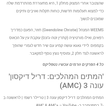
שהצטבר אחרי המצוק מחלק 1, היא מתעוררת מהתרדמת שלה
כדי למצוא תעלומות חדשות, כוחות תקלות ואויבים ותיקים
שמוכנים לנשוך.
WEEMS המנהל (Gwendoline Christie) חוזר, הפעם כמדריך
רפאים, ואילו מורטיציה (קתרין זטה-ג'ונס) עוקבת עין על הכאוס
בקמפוס. ליידי גאגא עושה קמיע עם שיר חדש לגמרי שהופך
לראשונה לצד חלק 2, ומוסיף נוצץ נוסף למקאבר.
כל 4 הפרקים זורמים עכשיו
נטפליקס
'המתים המהלכים: דריל דיקסון'
עונה 3 (AMC)
המתים המהלכים: דריל דיקסון עונה 3 | טריילר רשמי | לראשונה ב
-7 בספטמבר ב- AMC & AMC+ – YouTube