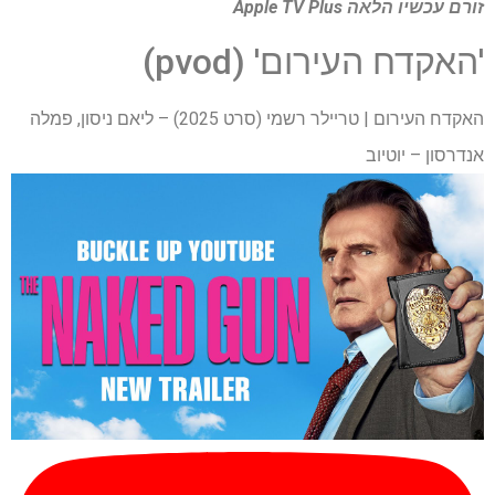
זורם עכשיו הלאה
Apple TV Plus
'האקדח העירום' (pvod)
האקדח העירום | טריילר רשמי (סרט 2025) – ליאם ניסון, פמלה
אנדרסון – יוטיוב