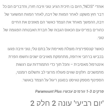
אוהדי "NCIS", היום בו חיכית הגיע: טוני וזיבה חזרו, והדברים הם כל
דבר חוץ משקט. לאחר המוות של זיבה, לאחר המוות המשוער של
זיבה, ההמשך מאחד את הצמד כאשר הם מאזנים את החיים
כהורים בפריס עם הכאוס הגבוה של חברת האבטחה הפגומה של
טוני.
כאשר קונספירציה מוצלת מאיימת על בתם טלי, טוני וזיבה פגעו
בכביש ברחבי אירופה, מתחמקת מאויבים ישנים וחשפו הפרת
אינטרפול מאסיבית – והכל תוך כדי התמודדות עם רגשות
מתמשכים. חלקים שווים פעולה מרוצי לב ותשלום רומנטי,
הספינוף מספק טוויסט בסגנון ריגול על הצמד באושר.
פרקים 1-3 זורמים עכשיו
Paramount Plus
'יום רביעי' עונה 2 חלק 2