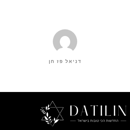
דניאל פז חן