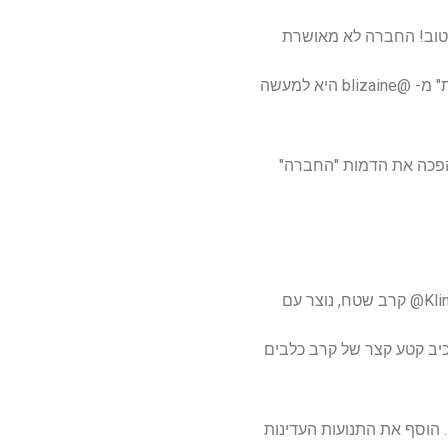
ראיתי את Memes Anamated בעבר, אבל הגרסה החדשה הזו של הקלאסיקה של "החברה המסתיימת" מ- @blizaine היא למעשה
ה, או הפכה את הדמות "החברה"
בדיוני או משחק וידאו, @steviemac03 השתמש בקלינג 2.0 כדי להרכיב קטע קצר של קרב כלבים
Pew Pew" בשחור החלל מתאים גם כן. הוסף את התנועות העדינות