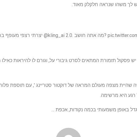
יש לך משהו שנראה חלקלק מאוד.
kling_a. מה אתה חושב? pic.twitter.com/l40U7TC3ZD
קליפ הייחודי הזה מ- @cfryant יש פסקול תזמורת המתאים לסרט גיבורי על, וגורם לו להיראו
ה שהיית מצפה מעולם המראה של דוקטור סטריינג ', עם תוספת פלור
רגע היא מרשימה.
דל באופן משמעותי בכמה נקודות, אכפת …