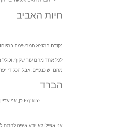
חיות האביב
נקודת המוצא המרשימה במיוחד של @karolinegeorges יצרה מגוון של בעלי חיים, ר
לכל אחד מהם עור שקוף, וכולל מ
מהם יש כנפיים, אבל הכל די יפה
הברד
אני אפילו לא יודע איפה להתחיל עם