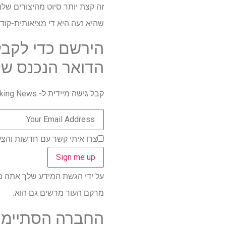
זה קצת יותר סיוט מהיצורים של
שהיא נעה היא די מציאותית-קודוס ל- @mrdavids1 לתדלוק סיוטים לשבוע הבא לאחר שדחף תמונה תוצר
הירשם כדי לקבל
הדואר הנכנס של
קבל גישה מיידית ל- Breaking News, הביקורות החמות ביותר, מבצעים מעולים וטיפים מועילים.
צרו איתי קשר עם חדשות והצע
על ידי הגשת המידע שלך אתה מסכים 
מרקם העור מרשים גם הוא.
החברה הסתיימ