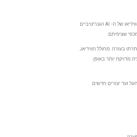
בעוד שסורה של Openai הרגישה לעתים קרובות כמו החלק העליון של הערימה בכל מה שקשור לכלי הווידיאו של ה- AI הגנריטיביים
מכפי שציפיתם.
לים ביותר לסורה הוא קלינג, שנמצא כעת באיטרציה השנייה שלה עם Kling 2.0 שכותרתו בעזרה. מחולל הווידיאו,
אנימציה מדויקת יותר באופן
 של Kling 2.0 עד כה, מטיסת גיבורי העל ועד יצורים חדשים