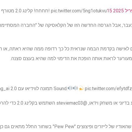
יל 2025
חחחח! קלינג 2.0 מטורף טוב! החברה לא מאושרת! pic.twitter.com/5ng1otukvu
א בטוח מדוע קלינג 2.0 גרם לאישה בקדמת הבמה שנראית כל כך רדופה ממה שהיא ראת
 מעורער לראות אותה הופכת את הדימוי למה שהיא בעצם סצנה.
pic.twitter.com/efytdf
קרב שטח, נוצר עם @Kling_ai 2.0 תמונה לווידיאו עם Sound.
נראה כמו משהו ישר מסרט מדע 
לא רק האנימציה מרשימה, אלא שהאודיו של לייזרים ופיצוצים "