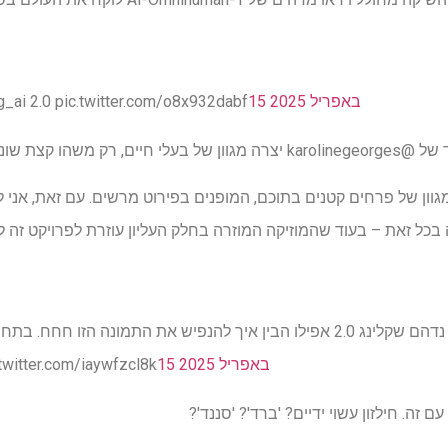
15 באפריל 2025
מצב רוח אביב עם @ 2.0 pic.twitter.com/o8x932dabf
ק משהו קצת שונה.
גוון של פרחים קטנים בתוכם, המופנים בפירוט מרשים. עם זאת, אני 
 בכל זאת – בעוד שהמוזיקה המוזרה בחלק העליון עוזרת לפרויקט זה 
כן, אני עדיין נדהם שקלינג 2.0 אפילו הבין איך להנפיש את התמונה הזו חחח
15 באפריל 2025
והחליטו לרשום אותו. ter.com/iaywfzcl8k
 זה. חילזון עשוי ידיים? 'ברד'? 'סננד'?