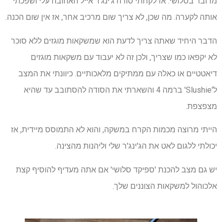
מדובר בסלושי. אז לקחתי סודה ג'ינג'ר אייל האהובה עלי ושפכתי
אותה לקערה. מה שכן, לא צריך שום מרכיב אחר, אז אין שום הכנה.
הדבר היחיד שאתה צריך לדעת הוא שמשקאות מוגזים ללא סוכר
לא יקפאו כמו שצריך, ולכן זה לא יעבוד עם משקאות מוגזים
דיאטטיים או כאלה עם ממתיקים מלאכותיים. כיוונתי את המצב
ל'Slushie' ברמה 4 והשארתי את הסודה להסתובב עד שהיא
מצפצפת.
הייתי מרוצה מכמות הקרח במשקה, והוא לא התמוסס מיידית, אז
יכולתי ללגום לאט את הג'ינג'ר שלי וליהנות מהצינה.
יש גם מצב להכנת 'ספיקד סלושי' אם אתה מעדיף להוסיף קצת
אלכוהול למשקאות הצוננים שלך.