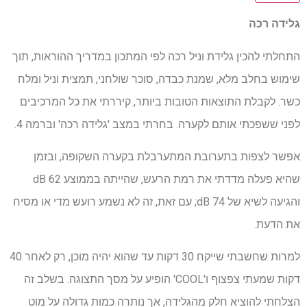
גלידה רכה
התחלתי להכין גלידת וניל רכה לפי המתכון במדריך ההוראות, תוך
שימוש בחלב מלא, שמנת כבדה, סוכר שולחני, תמצית וניל ומלח
כשר. לקבלת התוצאות הטובות ביותר, קיררתי את כל המרכיבים
לפני ששפכתי אותם לקערה. בחרתי במצב 'גלידה רכה' וברמה 4.
אפשר לצפות בתערובת המתערבלת בקערה השקופה, ובזמן
שהיא פעלה מדדתי את רמת הרעש, שהייתה בממוצע 62 dB
והגיעה לשיא של 74 dB; עם זאת, זה לא נשמע רועש מדי או מסיח
את הדעת.
למרות שחשבתי שייקח 30 דקות עד שהוא יהיה מוכן, רק לאחר 40
דקות שמעתי צפצוף ו'COOL' הופיע על מסך התצוגה. בשלב זה
הצלחתי להוציא חלק מהגלידה, אך נותרה כמות גדולה על מוט