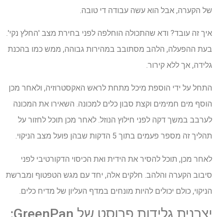
של הקערה, אבל הוא עשה עבודה די טובה.
איך זה עובד? ודא שהתכולה הוחלפה לפני בחירת מצב 'החלץ נקי'.
בעת ההפעלה, הלהב מסתובב במהירות גבוהה, ממש כמו בהכנת
גלידה, אך ללא קירור.
התחל על ידי הוספת מיכל מתחת לראש האקסטרוזיה, ולאחר מכן
הוסף מים חמימים וקצת סבון כלים למכונה. השאירו את המכונה
לערבב במשך דקה לפני חילוץ הנוזל. לאחר מכן תוכל לחזור על
תהליך זה מספר פעמים בתוך 5 הדקות שבהן פועל מצב הניקוי.
לאחר מכן, תוכל להסיר את הידית ואת הכיסוי הדקורטיבי לפני
סיבוב הקערה והלהב. חלקים אלה, יחד עם מגש הטפטוף ומברשת
הניקוי, כולם יכולים להיות מונחים במדף העליון של מדיח כלים.
יצרנית גלידות פרוסט של GreenPan: