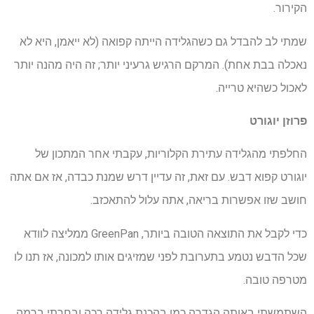
הקירור.
שמתי לב להבדל גם כשהגלידה הייתה קפואה (לא ייאמן, היא לא
נאכלה בבת אחת). המרקם הרגיש גרעיני יותר; זה היה מהנה יותר
לאכול כשהיא טרייה.
פרוזן יוגורט
החלפתי מהגלידה עתירת הקלוריות, עקבתי אחר המתכון של
יוגורט קפוא דבש. עם זאת, זה עדיין דרש שמנת כבדה, אז אם אתה
חושב שזו אפשרות בריאה, אתה עלול להתאכזב.
כדי לקבל את התוצאה הטובה ביותר, GreenPan ממליצה לוודא
שכל הדבש נטמע בתערובת לפני שמזיגים אותו למכונה, אז תנו לו
מטרפה טובה.
השתמשתי באותה הגדרה כמו בהכנת גלידה רכה ובחרתי ברמה