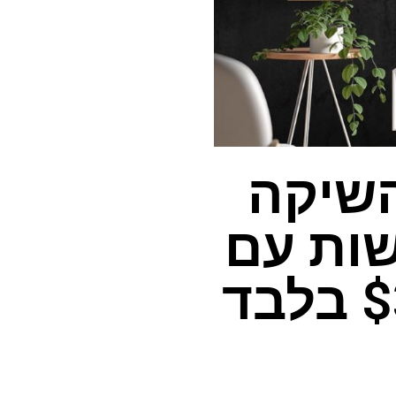
השיקה
יות QLED חדשות עם