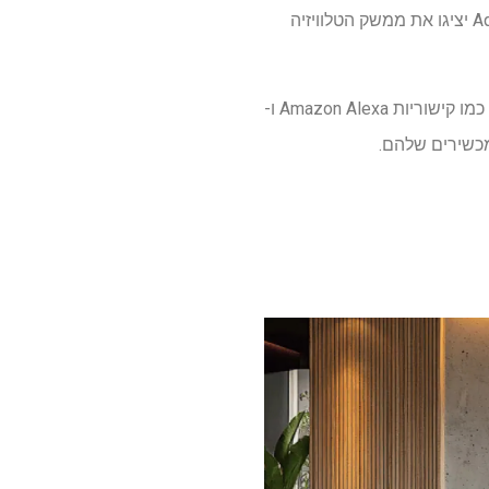
שארפ הוציאה כעת סט של חמש טלוויזיות 4K QLED חדשות החל מ-$350. הדגמים החדשים של Aquos יציגו את ממשק הטלוויזיה
בהובלת Comcast ו-Spectrum, פלטפורמת Xumo מציעה למעלה מ-350 ערוצים בחינם ומגוון תכונות, כמו קישוריות Amazon Alexa ו-