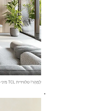
לְמַהֵר! טלוויזיית TCL מיני-LED בגודל 65 אינץ' זו קרסה לתחת 900 $ באמזון