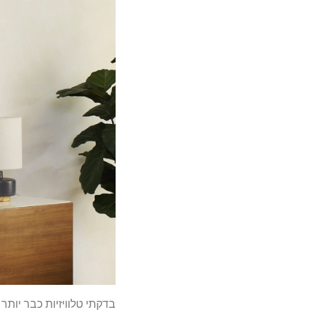
בדקתי טלוויזיות כבר יותר מעשור – 5 טלוויזיות 4K תקציביות שנראו