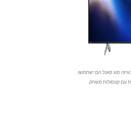
קודות קוונטיות ופאנלים של 60Hz, אם כי לא ברור באיזה סוג פאנל הם ישתמשו.
מביניהם תהיה תואמת HDMI 2.1 לשיפור הקישוריות עם קונסולות משחק