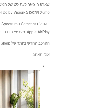
Xumo ויתמכו ב-Dolby Vision ו-Dolby Atmos.
Apple AirPlay. מעריצי בית חכם יכולים גם למנף את ה-HomeKit של אפל לאינטגרציה נוספת בכל המכשירים שלהם.
ההרכב החדש ביותר של Sharp כבר זמין בקמעונאים שונים, כולל דף החנות שלה, אמזון ובסט ביי.
אולי תאהב