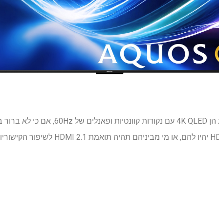
טלוויזיות Sharp Aquos החדשות הן 4K QLED עם נ
כמו כן, לא ברור כמה יציאות HDMI יהיו להם, או מי 