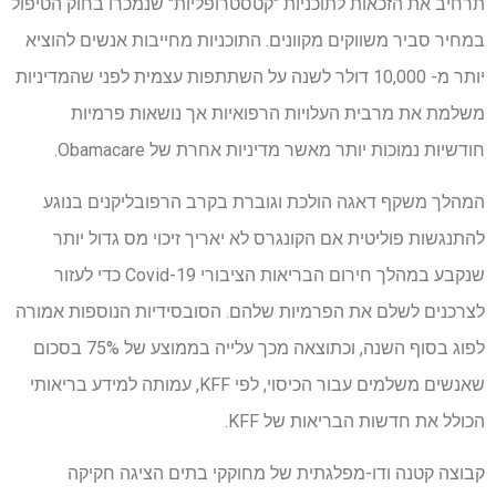
תרחיב את הזכאות לתוכניות "קטסטרופליות" שנמכרו בחוק הטיפול
במחיר סביר משווקים מקוונים. התוכניות מחייבות אנשים להוציא
יותר מ- 10,000 דולר לשנה על השתתפות עצמית לפני שהמדיניות
משלמת את מרבית העלויות הרפואיות אך נושאות פרמיות
חודשיות נמוכות יותר מאשר מדיניות אחרת של Obamacare.
המהלך משקף דאגה הולכת וגוברת בקרב הרפובליקנים בנוגע
להתנגשות פוליטית אם הקונגרס לא יאריך זיכוי מס גדול יותר
שנקבע במהלך חירום הבריאות הציבורי Covid-19 כדי לעזור
לצרכנים לשלם את הפרמיות שלהם. הסובסידיות הנוספות אמורה
לפוג בסוף השנה, וכתוצאה מכך עלייה בממוצע של 75% בסכום
שאנשים משלמים עבור הכיסוי, לפי KFF, עמותה למידע בריאותי
הכולל את חדשות הבריאות של KFF.
קבוצה קטנה ודו-מפלגתית של מחוקקי בתים הציגה חקיקה