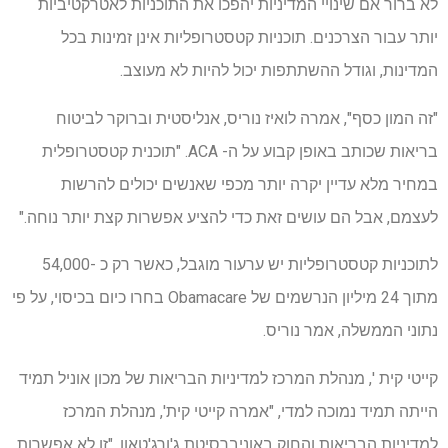
לא ברור אם שינויי המדיניות יהפכו את התוכניות לאטרקטיביות
יותר עבור הצרכנים. תוכניות קטסטרופליות אינן זמינות בכל
המדינות, וגודל ההשתתפות יכול להיות לא מעוצב.
"זה המון כסף", אמרה לואיז נוריס, אנליסטית וברוקר לביטוח
בריאות שכותב באופן קבוע על ה- ACA. "תוכנית קטסטרופלית
במחיר מלא עדיין יקרה יותר מכפי שאנשים יכולים להרשות
לעצמם, אבל הם עושים זאת כדי להציע אפשרות קצת יותר נוחה."
לתוכניות קטסטרופליות יש ערעור מוגבל, כאשר רק כ -54,000
מתוך 24 מיליון הנרשמים של Obamacare בחרו כיום בכיסוי, על פי
נתוני הממשלה, אמר נוריס.
קייטי קית ', מנהלת המרכז למדיניות הבריאות של מכון אוניל תמיד
הייתה תמיד נמוכה למדי, "אמרה קייטי קית', מנהלת המרכז
למדיניות הבריאות והחוק באוניברסיטת ג'ורג'טאון. "זו לא אפשרות