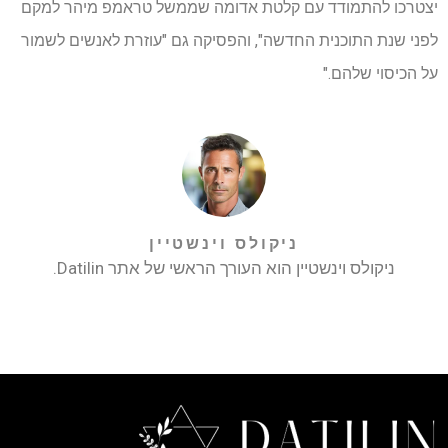
יצטרכו להתמודד עם קלטת אדומה שממשל טראמפ מיהר למקם
לפני שנת התוכנית החדשה", והפסיקה גם "עוזרת לאנשים לשמור
על הכיסוי שלהם."
ניקולס וינשטיין
ניקולס וינשטיין הוא העורך הראשי של אתר Datilin.