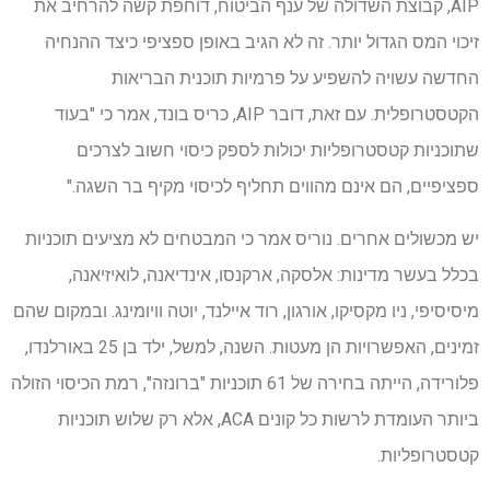
AIP, קבוצת השדולה של ענף הביטוח, דוחפת קשה להרחיב את
זיכוי המס הגדול יותר. זה לא הגיב באופן ספציפי כיצד ההנחיה
החדשה עשויה להשפיע על פרמיות תוכנית הבריאות
הקטסטרופלית. עם זאת, דובר AIP, כריס בונד, אמר כי "בעוד
שתוכניות קטסטרופליות יכולות לספק כיסוי חשוב לצרכים
ספציפיים, הם אינם מהווים תחליף לכיסוי מקיף בר השגה."
יש מכשולים אחרים. נוריס אמר כי המבטחים לא מציעים תוכניות
בכלל בעשר מדינות: אלסקה, ארקנסו, אינדיאנה, לואיזיאנה,
מיסיסיפי, ניו מקסיקו, אורגון, רוד איילנד, יוטה וויומינג. ובמקום שהם
זמינים, האפשרויות הן מעטות. השנה, למשל, ילד בן 25 באורלנדו,
פלורידה, הייתה בחירה של 61 תוכניות "ברונזה", רמת הכיסוי הזולה
ביותר העומדת לרשות כל קונים ACA, אלא רק שלוש תוכניות
קטסטרופליות.