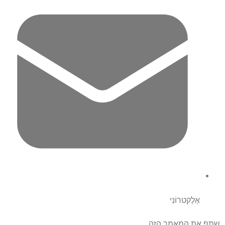
אֶלֶקטרוֹנִי
שתף את המאמר הזה