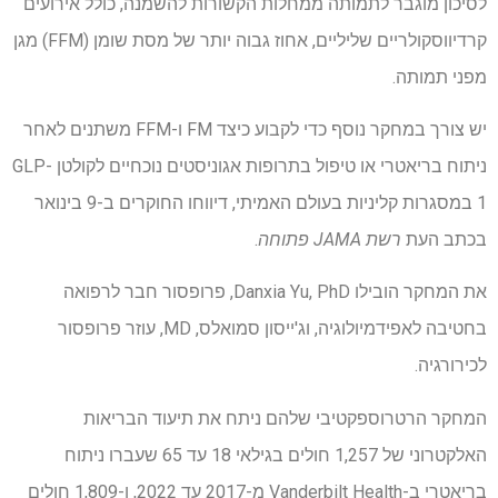
לסיכון מוגבר לתמותה ממחלות הקשורות להשמנה, כולל אירועים
קרדיווסקולריים שליליים, אחוז גבוה יותר של מסת שומן (FFM) מגן
מפני תמותה.
יש צורך במחקר נוסף כדי לקבוע כיצד FM ו-FFM משתנים לאחר
ניתוח בריאטרי או טיפול בתרופות אגוניסטים נוכחיים לקולטן GLP-
1 במסגרות קליניות בעולם האמיתי, דיווחו החוקרים ב-9 בינואר
בכתב העת
רשת JAMA פתוחה
.
את המחקר הובילו Danxia Yu, PhD, פרופסור חבר לרפואה
בחטיבה לאפידמיולוגיה, וג'ייסון סמואלס, MD, עוזר פרופסור
לכירורגיה.
המחקר הרטרוספקטיבי שלהם ניתח את תיעוד הבריאות
האלקטרוני של 1,257 חולים בגילאי 18 עד 65 שעברו ניתוח
בריאטרי ב-Vanderbilt Health מ-2017 עד 2022, ו-1,809 חולים