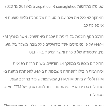
שטופלו בתרופות semaglutide או tirzepatide מ-2018 עד 2023.
המחקר לא כלל את אלה עם היסטוריה של מחלת כליות סופנית או
אי ספיקת לב.
הרכב הגוף הוכמת על ידי ניתוח עכבה ביו-חשמלי, אשר מעריך FM
ו-FFM על פי מאפיינים אינדיבידואליים כולל גובה, משקל, גיל, גזע,
מין, היסטוריה של סוכרת ומשך הטיפול ב-GLP-1.
החוקרים מצאו כי במהלך 24 חודשים, גישות הרזיה רפואיות
וכירורגיות הובילו להפחתה משמעותית ב-FM, להפחתה מתונה ב-
FFM ולעלייה ביחס FFM/FM, המשקפות שיפור בהרכב הגוף.
מטופלים גברים הראו שימור טוב יותר לטווח ארוך של FFM מאשר
מטופלות.
המחברים הראשונים של המאמר היו סטודנט לתואר שני Zicheng