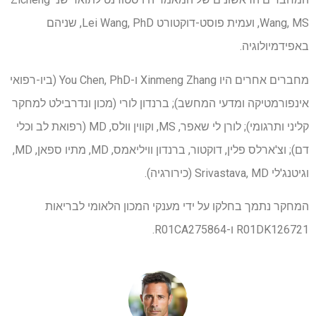
Wang, MS, ועמית פוסט-דוקטורט Lei Wang, PhD, שניהם
באפידמיולוגיה.
מחברים אחרים היו Xinmeng Zhang ו-You Chen, PhD (ביו-רפואי
אינפורמטיקה ומדעי המחשב); ברנדון לורי (מכון ונדרבילט למחקר
קליני ותרגומי); לורן לי שאפר, MS, וקווין וולס, MD (רפואת לב וכלי
דם); וצ'ארלס פלין, דוקטור, ברנדון וויליאמס, MD, מתיו ספאן, MD,
וגיטנג'לי Srivastava, MD (כירורגיה).
המחקר נתמך בחלקו על ידי מענקי המכון הלאומי לבריאות
R01DK126721 ו-R01CA275864.