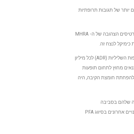
ילות למספרים גבוהים יותר של תגובות תרופתיות
כיום, חוקרים מאוניברסיטת בירמינגהם למדו נתונים ממערכת הכרטיסים הצהובה של ה- MHRA
צוות המחקר, תוך שימוש בחמש שנות נתונים בין השנים 2019-2024, ניתח את מספר התגובות התרופות השליליות (ADR) לכל מיליון
היו קשורות לתנאים מחוץ לתחום תופעות
 משאבת פרוטון להפחתת חומצת הקיבה, היה
בגלל ההתמדה שלהם בסביבה
והשפעות על בריאות האדם. PFAs נמצאים במגוון מוצרים יומיומיים כמו כלי בישול או בגדים. שינויים אחרונים בסיווג PFA