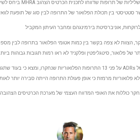
במחקר זה בדקנו תגובות שליליות 
ר סטטיסטי בין תכולת הפלואור של התרופה לבין סוג של תופעת לוואי. 
 לרוקחות, אוניברסיטת בירמינגהם ומחבר העיתון המקביל
של פלואור, סיטגליפטין ופלקניד לא ראו רמות תגובות גבוהות ביותר
הצוות בדק גם סוגים מסוימים של ADRs על פני 13 התרופות הפלואוריות שנחקרו, ומ
חקר כוללות את האופי המדווח העצמי של מערכת הכרטיסים הצהובה ה