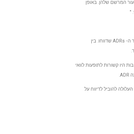
של תרופות שדווחו לתכנית הכרטיס הצהוב MHRA ביחס לשיעור המרשם שלהן. באופן
"
מבין 13 התרופות שנבחרו למחקר, הצוות לא צפה בקשר בין כמות אטומי הפלואור בתרופה לבין מספר ה- ADRs שדווחו. בין
.
צא כי בעוד שתגובות היו קשורות לתופעות לוואי
עלולה להוביל לדיווח על