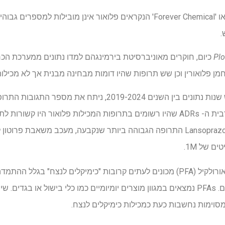
תרופות המכילות סוג של PFAs או 'Forever Chemical' הנקראים פלואור אינן מוב
.
Pl
תרופות שהופצו. הם מצאו כי מרבית ה- ADRs שהיו רשומים בתרופות המכילות פלואור 
הלוואי הרגילות מ- PFAs, וה- Lansoprazole התרופה הגבוהה ביותר שנקבעה, מעכב
חומרים פרטיים ופולי-פלואורולקיל (PFA) מכונים לעתים קרובות "כימיקלים לנצח" 
 מסוימות נחשבות כעת כמכילות כימיקלים לנצח.