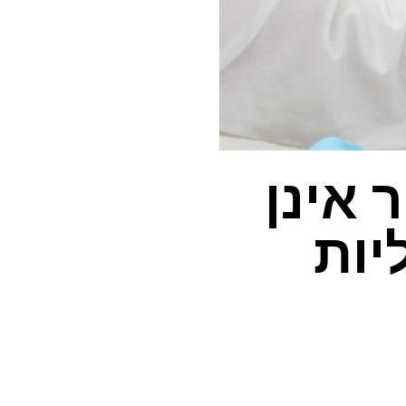
 אינן
יות