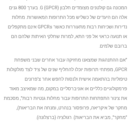
המכונה גם קולטנים מצומדים חלבון G (GPCR). בערך 800 גנים
אלה הם היעדים של כשליש מכל התרופות המאושרות. מחלות
נדירות ושכיחות רבות מתעוררות כאשר GPCRs אינם מתקפלים
או תנועה כראוי אל פני התא, למרות שחלקי האיתות שלהם הם
ברובם שלמים.
"אם ההתנהגות שמצאנו מחזיקה עבור אחרים שבני משפחת
GPCR, מפתחי תרופות יוכלו להחליף שנים של ציד לצד מולקולות
טיפוליות בהתאמה אישית ולנסות לחפש אחר צ'פרונים
פרמקולוגיים כלליים או אוניברסליים במקום, מה שמאיצב מאוד
את צינור התפתחות התרופות עבור מחלות גנטיות רבות", מסכמת
מחקר של איקריאה, פרופסור בנהרט, ומנחה את הבריאות),
"מחקר", מביא את הבריאות). רגולציה (ברצלונה).