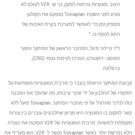
היטב. מוטציות גורמות לפקק, כך ש- V2R לעולם לא
מגיע לפני השטח. Tolvaptan ממוקם את הקולטן
מספיק זמן כדי לאפשר למערכת בקרת האיכות של
התא לנופף בו. "
ד"ר טיילור מיגל, המחבר הראשון של המחקר וחוקר
הפוסט -דוקטורט, המרכז לוויסות גנומי (CRG),
ברצלונה
קבוצת המחקר הראתה בעבר כי מרבית המוטציות משפיעות על
תפקודו של החלבון על ידי שינוי יציבותו, מה שהופך את המבנה
כולו לנדנד מהרגיל. על פי מחברי המחקר, Tolvaptan פועל ללא
קשר למקום בו המוטציה היא מכיוון שחלבונים עוברים בין צורות
מקופלות לחושיות. מרבית המוטציות של V2R הופכות את הצורה
הלא נפרשת יותר. כאשר Tolvaptan נקשר ל- V2R, הוא מעדיף את