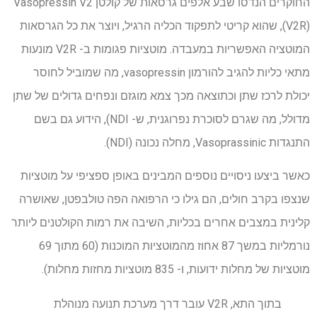
החוקרים הנדסו שבע אלפים גרסאות של קולטן Vasopressin V2
(V2R), שהוא קריטי לתפקוד הכליה הרגיל, ויוצר את כל הגרסאות
המוטציה האפשריות במעבדה. מוטציות פגומות ב- V2R מונעות
מתאי כליות להגיב להורמון vasopressin, מה שמוביל לחוסר
יכולת לרכז שתן וכתוצאה מכך צמא מוגזם ונפחים גדולים של שתן
מדולל, מה שגרם לסוכרת נפרוגנית, ש- NDI), הידוע גם בשם
התנגדות Vasoprassinic, מחלה נכונה (NDI).
כאשר ביצעו ניסויים נוספים המבינים באופן ספציפי על מוטציות
שנצפו בקרב חולים, הם גילו כי הרפואה הפה טולבפטן, שאושרה
קלינית במצבים אחרים בכליות, השיבה את רמות הקולטנים ליותר
נורמליות במשך 87 אחוז מהמוטציות המוכנות (60 מתוך 69
מוטציות של מחלות ידועות, ו- 835 מוטציות מחזות מחלות).
בתוך התא, V2R עובר דרך מערכת תנועה מנוהלת