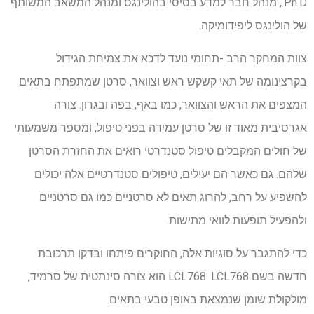
Ph.D., מנהל חבר למדע בסיסי בהולינגס ומנהל המשאב המשותף
של הולינגס ליפידומיקה.
צוות המחקר הרב -תחומי נועד לדכא את צמיחת הגידול
בקרצינומה של תאי קשקש ראש וצוואר, סרטן שמתפתח בתאים
המצפים את הראש והצוואר, כמו באף, בפה ובגרון. צורה
אגרסיבית מאוד זו של סרטן עמידה בפני טיפול, ומספר משמעותי
של חולים המקבלים טיפול סטנדרטי רואים את החזרת הסרטן
שלהם. גם כאשר הם יעילים, טיפולים סטנדרטיים אלה יכולים
להשפיע על רחב, להרוג תאים לא סרטניים כמו גם סרטניים
ולהפעיל תופעות לוואי מתישות.
כדי להתגבר על סוגיות אלה, החוקרים פיתחו ובדקו תרכובת
חדשה בשם LCL768. LCL768 הוא צורה סינתטית של סרמיד,
מולקולת שומן שנמצאת באופן טבעי בתאים.