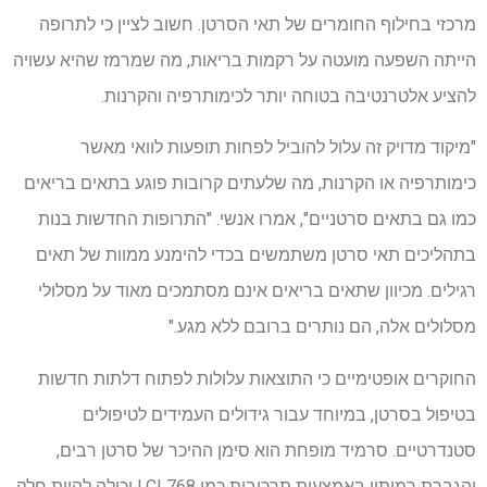
מרכזי בחילוף החומרים של תאי הסרטן. חשוב לציין כי לתרופה
הייתה השפעה מועטה על רקמות בריאות, מה שמרמז שהיא עשויה
להציע אלטרנטיבה בטוחה יותר לכימותרפיה והקרנות.
"מיקוד מדויק זה עלול להוביל לפחות תופעות לוואי מאשר
כימותרפיה או הקרנות, מה שלעתים קרובות פוגע בתאים בריאים
כמו גם בתאים סרטניים", אמרו אנשי. "התרופות החדשות בנות
בתהליכים תאי סרטן משתמשים בכדי להימנע ממוות של תאים
רגילים. מכיוון שתאים בריאים אינם מסתמכים מאוד על מסלולי
מסלולים אלה, הם נותרים ברובם ללא מגע."
החוקרים אופטימיים כי התוצאות עלולות לפתוח דלתות חדשות
בטיפול בסרטן, במיוחד עבור גידולים העמידים לטיפולים
סטנדרטיים. סרמיד מופחת הוא סימן ההיכר של סרטן רבים,
והגברת רמותיו באמצעות תרכובות כמו LCL768 יכולה להיות חלק