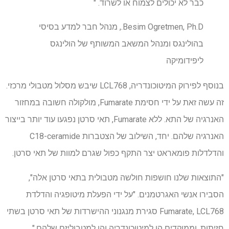
כבר לא יכולים לצמוח או לשרוד. "
Besim Ogretmen, Ph.D., מנהל חבר למדע בסיסי
בהולינגס ומנהל המשאב המשותף של הולינגס
ליפידומיקה
בנוסף לפירוק המיטוכונדריה, LCL768 שיבש מסלול מטבולי מרכזי.
זה עשה זאת על ידי חסימת Fumarate, מולקולה חשובה במחזור
האנרגיה של התא. ללא Fumarate, תאי סרטן נפגעו עוד יותר בייצור
האנרגיה שלהם. יחד, השילוב של הצטברות C18-ceramide
והדלדלות פומאראט יצר התקף כפול שגרם למוות של תאי סרטן.
"התוצאות שלנו חושפות חולשה מטבולית בתאי סרטן אלה",
הסבירו אנשי האגרטמנים. "על ידי הפעלת מיטופגיה והדלדת
Fumarate, LCL768 סגירת מנגנוני ההישרדות של תאי סרטן בשתי
חזיתות, וממוקדים הן למיטוכונדריה והן למטבוליזם שלהם."