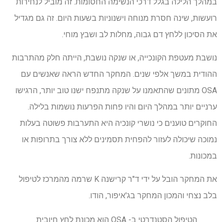
במהלך הלילה בגלל דרכי הנשימה החסומות. זה מוביל לנחירות
רועשות, שינה חסרת מנוחה וישנוניות בשעות היום. זה גם מגדיל
את הסיכון ללחץ דם גבוה, מחלות לב ושבץ מוחי.
נושבת מעטפת הקונכייה, או שנקה נושבת, הייתה חלק מהתרבות
ההודית במשך אלפי שנים. המחקר החדש הראה שאנשים עם
OSA מתונים שהתאמנו על שנקה מתנפח ישנו טוב יותר, הרגישו
ערניים יותר במהלך היום והיו פחות הפרעות נושמות בלילה.
החוקרים טוענים כי נושרי קונכיה היא התערבות פשוטה בעלות
נמוכה שיכולה לעזור להפחית תסמינים ללא צורך בתרופות או
במכונות.
את המחקר הובל על ידי ד"ר קרישנה K שרמה מהמרכז לטיפול
בלב נצחי והמכון המחקר בג'איפור, הודו.
הטיפול הסטנדרטי ב- OSA הוא מכונת לחץ חיובית