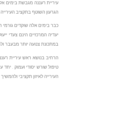
הגרעון השוטף בתקציב העירייה לשנת 2013. תקציב העירייה לשנת 2014 יובא לאישור חברי מועצת העיר בי
כבר בימים אלה שוקדים גורמי ה
יעדיה המרכזיים הינם צעדי ייע
במתכונת צנועה יותר מבעבר ול
הרחיב בנושא ראש עיריית רעננה
טיפול שורש יסודי ועמוק . יחד
העירייה לאיזון תקציבי ולהמשיך 