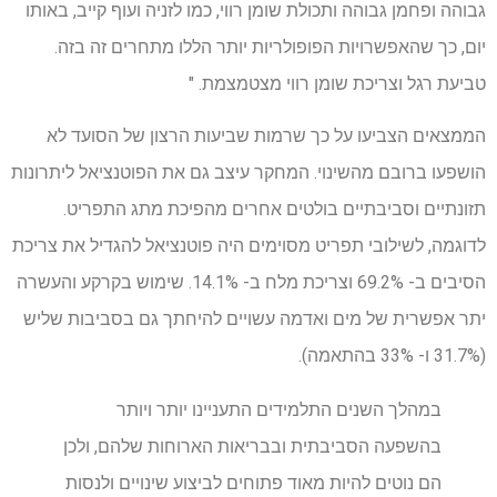
גבוהה ופחמן גבוהה ותכולת שומן רווי, כמו לזניה ועוף קייב, באותו
יום, כך שהאפשרויות הפופולריות יותר הללו מתחרים זה בזה.
טביעת רגל וצריכת שומן רווי מצטמצמת. "
הממצאים הצביעו על כך שרמות שביעות הרצון של הסועד לא
הושפעו ברובם מהשינוי. המחקר עיצב גם את הפוטנציאל ליתרונות
תזונתיים וסביבתיים בולטים אחרים מהפיכת מתג התפריט.
לדוגמה, לשילובי תפריט מסוימים היה פוטנציאל להגדיל את צריכת
הסיבים ב- 69.2% וצריכת מלח ב- 14.1%. שימוש בקרקע והעשרה
יתר אפשרית של מים ואדמה עשויים להיחתך גם בסביבות שליש
(31.7% ו- 33% בהתאמה).
במהלך השנים התלמידים התעניינו יותר ויותר
בהשפעה הסביבתית ובבריאות הארוחות שלהם, ולכן
הם נוטים להיות מאוד פתוחים לביצוע שינויים ולנסות