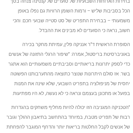
בחירות הארוחות השבועיות של סועדים של קנטינה צנחה בסך
הכל בסביבות שליש – ורמות השומן הרוויות גם נפלו באופן
משמעותי – בבחירת התפריט של סט סטייה שבועי חכם. והכי
חשוב, נראה כי הסועדים לא מבינים את ההבדל.
הסופרת הראשית ד"ר אנניקה פלין, עמיתת מחקר בכירה
באוניברסיטת בריסטול, אמרה: "שיפור הרגלי התזונה של אנשים
כדי לספק יתרונות בריאותיים וסביבתיים משמעותיים הוא אתגר
בשר. אז סולם היתרונות שנוצר כתוצאה מהתערבותנו הפשוטה
יחסית של מניפולציה בתפריט השבועי, שלא שינה את המנות
בפועל או מתכונן בעצמם ונראה כי לא נעשה, לא היו מפתיעות.
"הטכניקה המגניבה הזו יכולה להיות מחליף משחקים בהגדרות
רבות של תפריט מטבח, במיוחד בהתחשב בתיאבון ההולך וגובר
של אנשים לקבל החלטות בריאות יותר והדחף המוגבר להפחתת