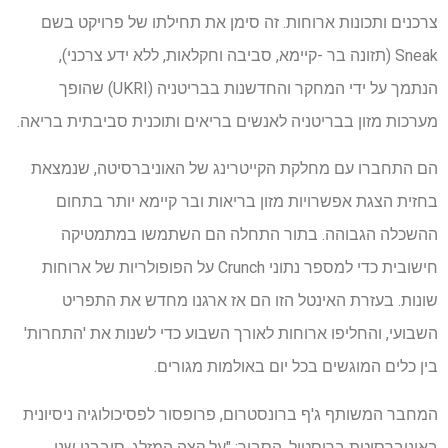
צרכנים ותכונות ארוחות. זה סימן את תחילתו של פרויקט בשם
Sneak (תזונה בר -קיימא, סביבה וחקלאות, ללא ידע צרכני),
הנתמך על ידי המחקר והחדשנות בבריטניה (UKRI) שהופך
מערכות מזון בבריטניה לאנשים בריאים ותוכנית סביבתית בריאה.
הם התחברו עם מחלקת הקייטרינג של האוניברסיטה, שנמצאת
בחזית הצגת אפשרויות מזון בריאות ובר קיימא יותר בתחום
ההשכלה הגבוהה. בתור התחלה הם השתמשו במתמטיקה
חישובית כדי למספר נתוני Crunch על הפופולריות של ארוחות
שונות. בעזרת האינטל הזו הם אז ארגנו מחדש את התפריט
השבועי, והחליפו ארוחות לאורך השבוע כדי לשנות את 'התחרות'
בין כלים המוגשים בכל יום באולמות מגורים.
המחבר המשותף ג'ף ברונסטרום, פרופסור לפסיכולוגיה ניסיונית
באוניברסיטת בריסטול, הסביר: "על קצה המזלג, סיבבנו שני