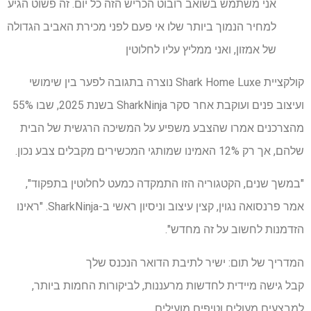
אני משתמש בשואב רובוט הכריש הזה כל יום. זה פשוט הגיע
למחיר הנמוך ביותר שלו אי פעם לפני מכירת האביב הגדולה
של אמזון, ואני ממליץ עליו לחלוטין
קולקציית Shark Home Luxe נוצרה בתגובה לפער בין שימושי
ועיצוב פנים ועוקבת אחר סקר SharkNinja בשנת 2025, שבו 55%
מהצרכנים אמרו שהצבע משפיע על המשיכה הרגשית של הבית
שלהם, אך רק 12% האמינו שמותגי המכשירים מקבלים צבע נכון.
"במשך שנים, הקטגוריה הזו התמקדה כמעט לחלוטין בתפקוד",
אמר פרנסואה נגוין, קצין עיצוב וניסיון ראשי ב-SharkNinja. "ראינו
הזדמנות לחשוב על זה מחדש".
המדריך של תום: ישיר לתיבת הדואר הנכנס שלך
קבל גישה מיידית לחדשות מרעננות, לביקורות החמות ביותר,
למבצעים מעולים וטיפים מועילים.