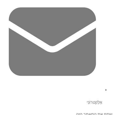
אֶלֶקטרוֹנִי
שתף את המאמר הזה