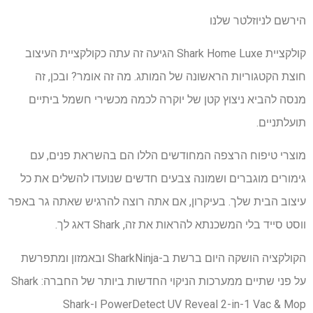
הירשם לניוזלטר שלנו
קולקציית Shark Home Luxe הגיעה זה עתה כקולקציית העיצוב
חוצת הקטגוריות הראשונה של המותג. מה זה אומר? ובכן, זה
מנסה להביא ניצוץ קטן של יוקרה לכמה מכשירי חשמל ביתיים
תועלתניים.
מוצרי טיפוח הרצפה המחודשים הללו הם בהשראת פנים, עם
גימורים מוגברים ושמונה צבעים חדשים שנועדו להשלים את כל
עיצוב הבית שלך. בעיקרון, אם אתה רוצה להרגיש שאתה גר באפר
ווסט סייד בלי המשכנתא להראות את זה, Shark דאג לך.
הקולקציה הושקה היום ברשת ב-SharkNinja ובאמזון ומתפרשת
על פני שתיים ממערכות הניקוי החדשות ביותר של החברה: Shark
PowerDetect UV Reveal 2-in-1 Vac & Mop ו-Shark