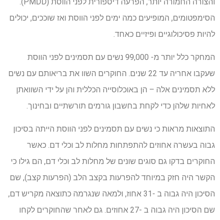
והצורה החמורה יותר, הפרעה דיספורית לפני הווסת (PMDD).
הסימפטומים, המופיעים כמה ימים לפני הווסת ואז שוככים, יכולים
להיות פסיכולוגיים ופיזיים כאחד.
המחקר כלל יותר מ- 99,000 נשים עם תסמינים לפני הווסת
שעקבו אחריה עד 22 שנים. החוקרים השוו את בריאותם עם נשים
ללא תסמינים אלה – הן באוכלוסייה הכללית והן על ידי השוואתן
לאחיות שלהן כדי לקחת בחשבון גורמים תורשתיים ובחינוך.
התוצאות מראות כי נשים עם תסמינים לפני הווסת הייתה בסיכון
גבוה בעשרה אחוזים להתפתחות מחלות לב וכלי דם. כאשר
החוקרים בדקו גם סוגים שונים של מחלות לב וכלי דם, הם גילו כי
הקשר היה חזק במיוחד להפרעות בקצב הלב (הפרעות קצב), שם
הסיכון היה גבוה ב -31 אחוז, ולמאה שנגרמה כתוצאה מקריש דם,
שם הסיכון היה גבוה ב -27 אחוזים. גם לאחר שהחוקרים לקחו