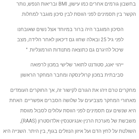
בחשבון גורמים אחרים כמו עישון, BMI ובריאות הנפש, נותר
הקשר בין תסמינים לפני הווסת לבין סיכון מוגבר למחלות.
הסיכון המוגבר היה ברור במיוחד אצל נשים שאובחנו
לפני גיל 25 ובאלה שחוו גם דיכאון לאחר הלידה, מצב
שיכול להיגרם גם כתוצאה מתנודות הורמונליות. "
ייהוי יאנג, סטודנט לתואר שלישי במכון לרפואה
סביבתית במכון קרולינסקה ומחבר המחקר הראשון
מחקרים טרם זיהו את הגורם לקישור זה, אך החוקרים העומדים
מאחורי המחקר מצביעים על שלושה הסברים אפשריים. האחת
היא שנשים עם תסמינים לפני הווסת עלולים לסבול מווסת
משבשת של מערכת הרנין-אנגיוטנסין-אלדוסטרון (RAAS),
השולטת על לחץ הדם ועל איזון הנוזלים בגוף, בין היתר. השנייה היא