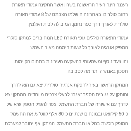
רעננה הינה העיר הראשונה בשרון אשר התקינה עמודי תאורת
רחוב סולרים. באחרונה הושלמו הצבתם של 8 עמודי תאורה
סולרית לאורך דרך כפר נחמן, המובילה לבית העלמין.
עמודי התאורה כוללים גופי תאורת LED המחוברים למתקן סולרי
המפיק אנרגיה לאורך כל שעות היממה מאור השמש.
זהו צעד נוסף ומשמעותי בהשקעה העירונית בתחום הקיימות,
חסכון באנרגיה ותרומה לסביבה.
המתקן הראשון בעיר להפקת אנרגיה סולרית יצא גם הוא לדרך
והותקן על גג בית הספר "אגם" לבעלי צרכים מיוחדים. המתקן יצא
לדרך עם אישורה של חברת החשמל וצפוי להפיק הספק שיא של
כ-50 קילוואט ובמונחים שנתיים כ-80 אלף קווט"ש. את החשמל
המופק רוכשת במלואו חברת החשמל. המתקן אף יחובר למערכת